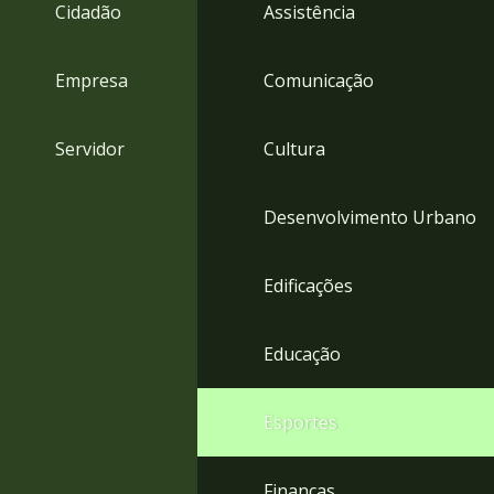
4
Cidadão
Assistência
Acessibilidade
5
Empresa
Comunicação
Servidor
Cultura
Desenvolvimento Urbano
Edificações
Educação
Esportes
Finanças