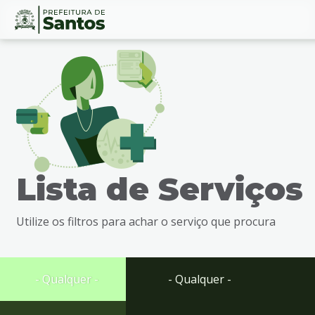
Ir
Conteúdo
para
o
conteúdo
1
Ir
para
o
menu
Lista de Serviços
2
Ir
para
Utilize os filtros para achar o serviço que procura
busca
3
Ir
para
- Qualquer -
- Qualquer -
o
rodapé