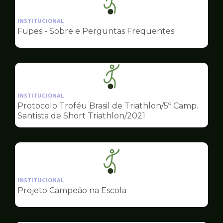
Ilustração
da
INSTITUCIONAL
pagina
Fupes - Sobre e Perguntas Frequentes
de
Esportes
Ilustração
da
INSTITUCIONAL
pagina
Protocolo Troféu Brasil de Triathlon/5º Camp.
de
Santista de Short Triathlon/2021
Esportes
Ilustração
da
INSTITUCIONAL
pagina
Projeto Campeão na Escola
de
Esportes