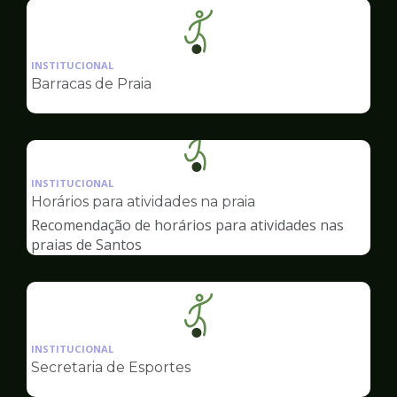
Ilustração
da
INSTITUCIONAL
pagina
Barracas de Praia
de
Esportes
Ilustração
da
INSTITUCIONAL
pagina
Horários para atividades na praia
de
Recomendação de horários para atividades nas
Esportes
praias de Santos
Ilustração
da
INSTITUCIONAL
pagina
Secretaria de Esportes
de