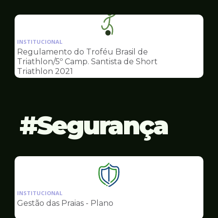
Esportes
Ilustração
da
INSTITUCIONAL
pagina
Regulamento do Troféu Brasil de
de
Triathlon/5º Camp. Santista de Short
Esportes
Triathlon 2021
Segurança
Ilustração
da
INSTITUCIONAL
pagina
Gestão das Praias - Plano
de