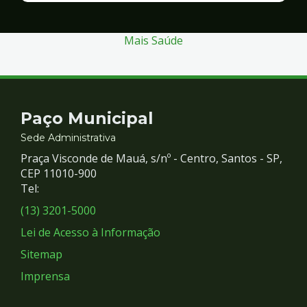
Segurança
Mais Saúde
Contato
Paço Municipal
e
Sede Administrativa
Praça Visconde de Mauá, s/nº - Centro, Santos - SP,
Redes
CEP 11010-900
Tel:
Sociais
(13) 3201-5000
Lei de Acesso à Informação
Sitemap
Imprensa