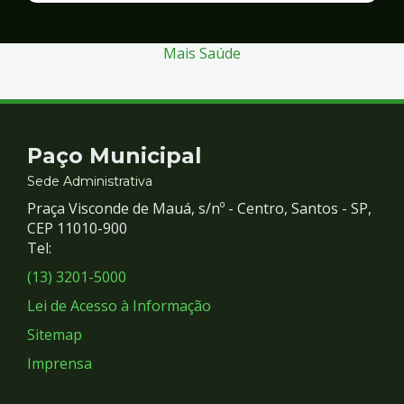
Segurança
Mais Saúde
Contato
Paço Municipal
e
Sede Administrativa
Praça Visconde de Mauá, s/nº - Centro, Santos - SP,
Redes
CEP 11010-900
Tel:
Sociais
(13) 3201-5000
Lei de Acesso à Informação
Sitemap
Imprensa