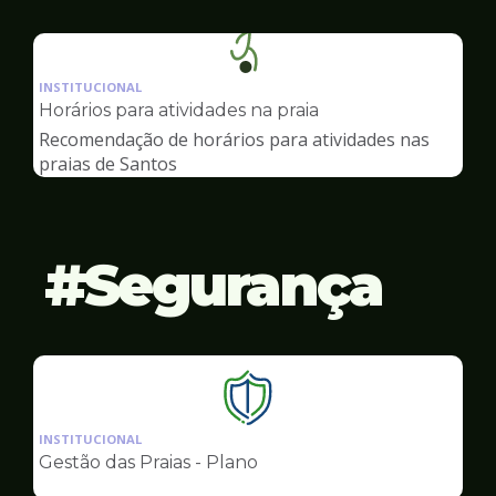
Ilustração
da
INSTITUCIONAL
pagina
Horários para atividades na praia
de
Recomendação de horários para atividades nas
Esportes
praias de Santos
Segurança
Ilustração
da
INSTITUCIONAL
pagina
Gestão das Praias - Plano
de