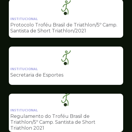
Ilustração
da
INSTITUCIONAL
pagina
Protocolo Troféu Brasil de Triathlon/5º Camp.
de
Santista de Short Triathlon/2021
Esportes
Ilustração
da
INSTITUCIONAL
pagina
Secretaria de Esportes
de
Esportes
Ilustração
da
INSTITUCIONAL
pagina
Regulamento do Troféu Brasil de
de
Triathlon/5º Camp. Santista de Short
Esportes
Triathlon 2021