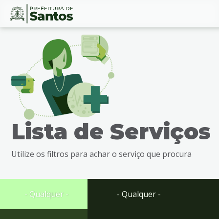
Ir
Conteúdo
para
o
conteúdo
1
Ir
para
o
menu
Lista de Serviços
2
Ir
para
Utilize os filtros para achar o serviço que procura
busca
3
Ir
para
- Qualquer -
- Qualquer -
o
rodapé