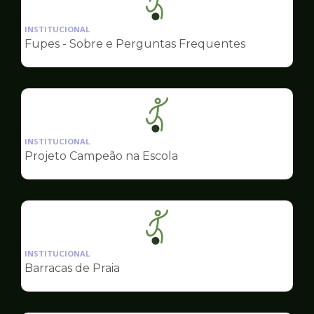
Ilustração
da
INSTITUCIONAL
pagina
Fupes - Sobre e Perguntas Frequentes
de
Esportes
Ilustração
da
INSTITUCIONAL
pagina
Projeto Campeão na Escola
de
Esportes
Ilustração
da
INSTITUCIONAL
pagina
Barracas de Praia
de
Esportes