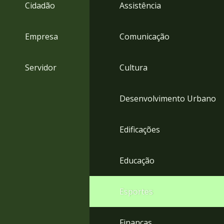
4
Cidadão
Assistência
Acessibilidade
5
Empresa
Comunicação
Servidor
Cultura
Desenvolvimento Urbano
Edificações
Educação
Esportes
Finanças