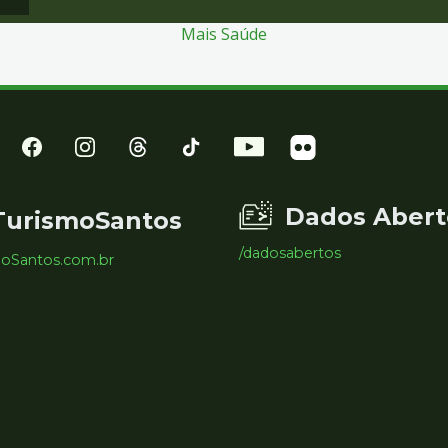
Mais Saúde
Dados Abert
TurismoSantos
/dadosabertos
moSantos.com.br