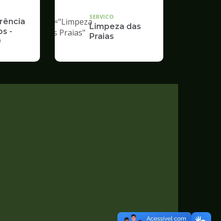
"
SERVICO
alt="Limpeza
rência
Limpeza das
s -
das Praias"
Praias
9
/>