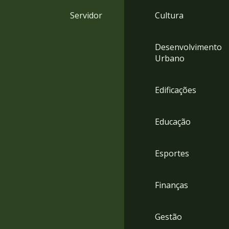
4
Servidor
Cultura
Acessibilidade
5
Desenvolvimento
Urbano
Edificações
Educação
Esportes
Finanças
Gestão