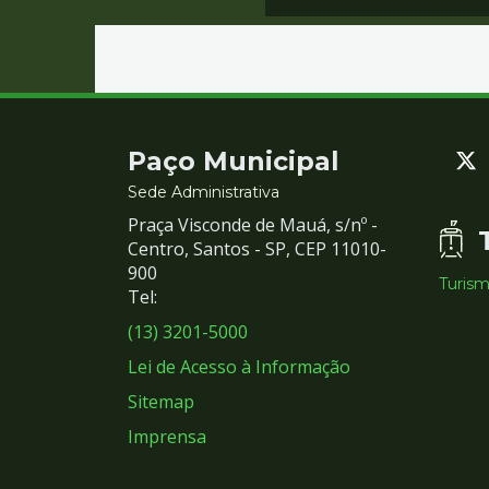
Contato
Paço Municipal
e
Sede Administrativa
Praça Visconde de Mauá, s/nº -
Redes
Centro, Santos - SP, CEP 11010-
900
Turis
Sociais
Tel:
(13) 3201-5000
Lei de Acesso à Informação
Sitemap
Imprensa