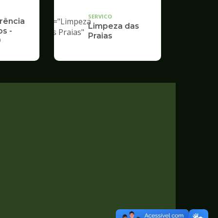
"
SERVICO
alt="Limpeza
rência
Limpeza das
s -
das Praias"
Praias
9
/>