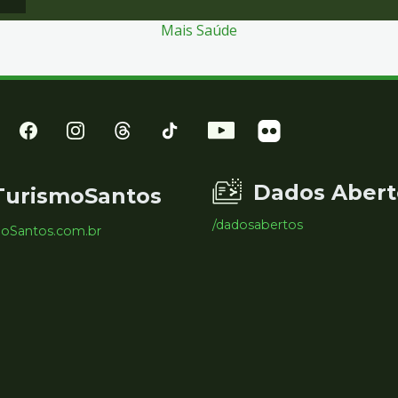
Mais Saúde
Dados Abert
TurismoSantos
/dadosabertos
moSantos.com.br