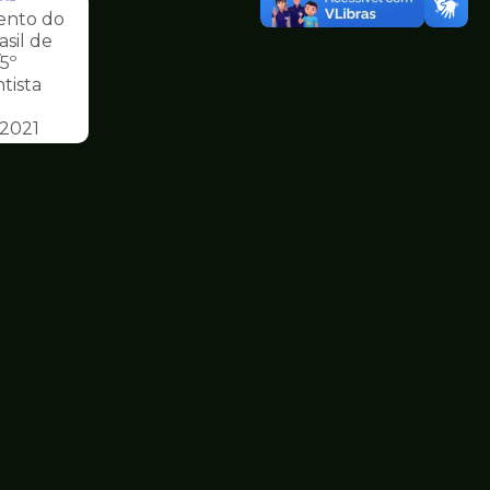
nto do
asil de
5º
tista
 2021