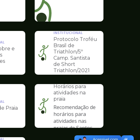
INSTITUCIONAL
Protocolo Troféu
AL
Brasil de
obre e
Triathlon/5º
s
Ilustração
Camp. Santista
es
da
de Short
pagina
Triathlon/2021
de
INSTITUCIONAL
Esportes
Horários para
atividades na
praia
AL
Recomendação de
de Praia
Ilustração
horários para
da
atividades nas
pagina
praias de Santos
de
Esportes
AL