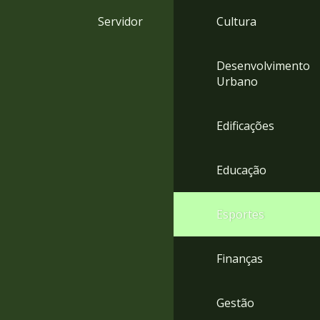
4
Servidor
Cultura
Acessibilidade
5
Desenvolvimento
Urbano
Edificações
Educação
Esportes
Finanças
Gestão