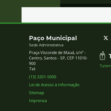
Contato
Paço Municipal
e
Sede Administrativa
Praça Visconde de Mauá, s/nº -
Redes
Centro, Santos - SP, CEP 11010-
900
Turis
Sociais
Tel:
(13) 3201-5000
Lei de Acesso à Informação
Sitemap
Imprensa