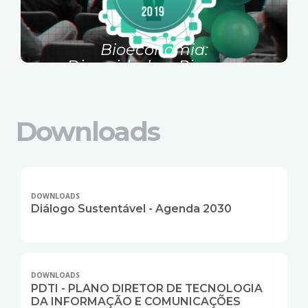
Bioeconomia:
Diversidade e Riqueza
5ª Semana de Ciência e Tecnologia
para o Desenvolvimento
Sustentável
Downloads
DOWNLOADS
Diálogo Sustentável - Agenda 2030
DOWNLOADS
PDTI - PLANO DIRETOR DE TECNOLOGIA
DA INFORMAÇÃO E COMUNICAÇÕES