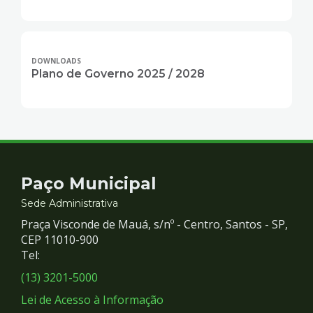
DOWNLOADS
Plano de Governo 2025 / 2028
Contato
Paço Municipal
e
Sede Administrativa
Praça Visconde de Mauá, s/nº - Centro, Santos - SP,
Redes
CEP 11010-900
Tel:
Sociais
(13) 3201-5000
Lei de Acesso à Informação