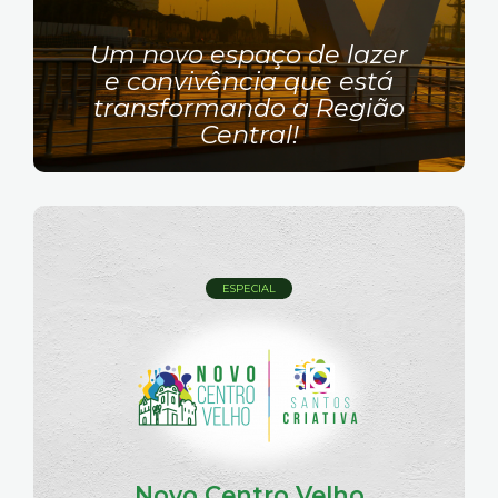
Um novo espaço de lazer
e convivência que está
transformando a Região
Central!
ESPECIAL
Novo Centro Velho