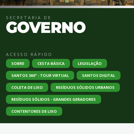
4
Acessibilidade
5
SECRETARIA DE
GOVERNO
ACESSO RÁPIDO
SOBRE
CESTA BÁSICA
LEGISLAÇÃO
SANTOS 360° - TOUR VIRTUAL
SANTOS DIGITAL
COLETA DE LIXO
RESÍDUOS SÓLIDOS URBANOS
RESÍDUOS SÓLIDOS - GRANDES GERADORES
CONTENTORES DE LIXO