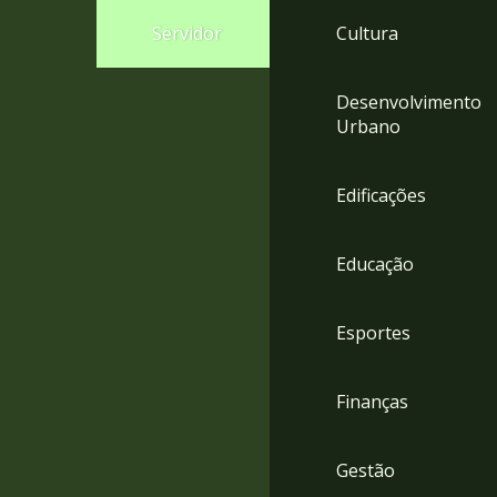
4
Servidor
Cultura
Acessibilidade
5
Desenvolvimento
Urbano
Edificações
Educação
Esportes
Finanças
Gestão