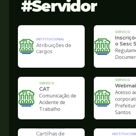
Servidor
SERVICO
Inscriçõ
INSTITUCIONAL
o Sesc 
Atribuições de
Ilustração
Regulam
cargos
da
Documen
pagina
de
Servidor
SERVICO
SERVICO
Webmai
CAT
Acesso a
Comunicação de
corporat
Acidente de
Prefeitur
Trabalho
Santos
INSTITUCIONAL
Cartilhas de
INSTITUCION