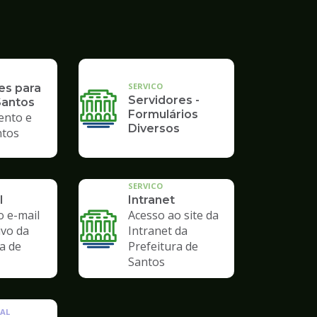
SERVICO
es para
Servidores -
Santos
Formulários
ento e
Diversos
tos
SERVICO
l
Intranet
o e-mail
Acesso ao site da
ivo da
Intranet da
a de
Prefeitura de
Santos
AL