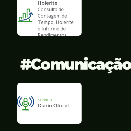
Holerite
Consulta de
Contagem de
Tempo, Holerite
e Informe de
Rendimentos
Comunicaçã
SERVICO
Diário Oficial