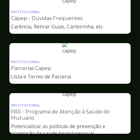
Ilustração
da
INSTITUCIONAL
pagina
Capep - Dúvidas Frequentes
de
Carência, Retirar Guias, Carteirinha, etc
Capep
Ilustração
da
INSTITUCIONAL
pagina
Parcerias Capep
de
Lista e Termo de Parceria
Capep
Ilustração
da
INSTITUCIONAL
pagina
PAS - Programa de Atenção à Saúde do
de
Mutuário
Capep
Potencializar as políticas de prevenção e
promoção da saúde biopsicossocial