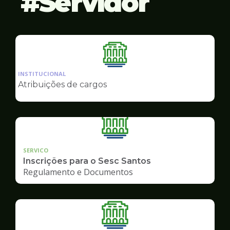
Servidor
Ilustração
da
INSTITUCIONAL
pagina
Atribuições de cargos
de
Servidor
SERVICO
Inscrições para o Sesc Santos
Regulamento e Documentos