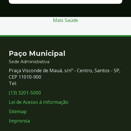
Finanças
e
Gestão
Mais Saúde
Contato
Paço Municipal
e
Sede Administrativa
Praça Visconde de Mauá, s/nº - Centro, Santos - SP,
Redes
CEP 11010-900
Tel:
Sociais
(13) 3201-5000
Lei de Acesso à Informação
Sitemap
Imprensa