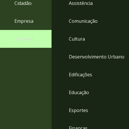
4
Cidadão
Assistência
Acessibilidade
5
Empresa
Comunicação
Servidor
Cultura
Desenvolvimento Urbano
Edificações
Educação
Esportes
Finanças