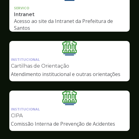
SERVICO
Intranet
Acesso ao site da Intranet da Prefeitura de
Santos
Ilustração
da
INSTITUCIONAL
pagina
Cartilhas de Orientação
de
Atendimento institucional e outras orientações
Servidor
Ilustração
da
INSTITUCIONAL
pagina
CIPA
de
Comissão Interna de Prevenção de Acidentes
Servidor