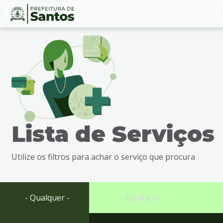
Ir
Conteúdo
para
o
conteúdo
1
Ir
para
o
menu
Lista de Serviços
2
Ir
para
Utilize os filtros para achar o serviço que procura
busca
3
Ir
para
- Qualquer -
- Qualquer -
o
rodapé