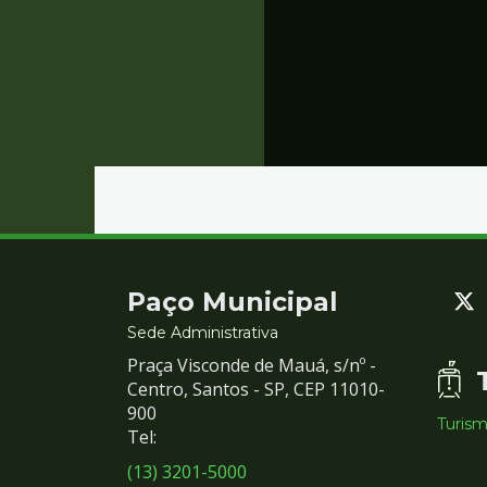
Contato
Paço Municipal
e
Sede Administrativa
Praça Visconde de Mauá, s/nº -
Redes
Centro, Santos - SP, CEP 11010-
900
Turis
Sociais
Tel:
(13) 3201-5000