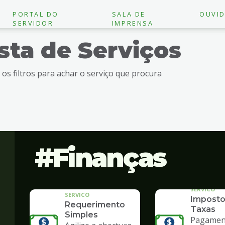
PORTAL DO
SALA DE
OUVID
SERVIDOR
IMPRENSA
ista de Serviços
e os filtros para achar o serviço que procura
Finanças
SERVICO
SERVICO
Imposto
Requerimento
Taxas
Simples
Pagament