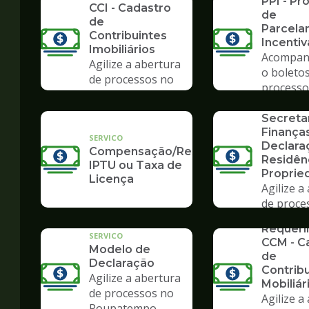
PPI - P
CCI - Cadastro
de
de
Parcela
Contribuintes
Incenti
Imobiliários
Acompan
Agilize a abertura
o boletos
de processos no
processo
SERVICO
Poupatempo
Formulá
Secreta
Finanças
SERVICO
Declara
Compensação/Restituição
Residên
IPTU ou Taxa de
Proprie
Licença
Agilize a
de proce
SERVICO
Poupate
Requer
SERVICO
CCM - C
Modelo de
de
Declaração
Contrib
Agilize a abertura
Mobiliár
de processos no
Agilize a
Poupatempo