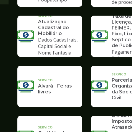
de proce
Poupate
SERVICO
Taxa de
SERVICO
Atualização
Licença,
Cadastral do
FEIMER,
Mobiliário
Fixo, Lix
Dados Cadastrais,
Séptico
de Publ
Capital Social e
Pagamen
Nome Fantasia
Boleto
SERVICO
Parceri
SERVICO
Alvará - Feiras
Organiz
livres
da Soci
Civil
SERVICO
Dívida At
Impost
Atrasad
SERVICO