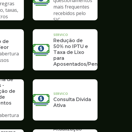
questionamentos
 regras
mais frequentes
o, taxas,
recebidos pelo
tros
SIC
SERVICO
Redução de
o de
50% no IPTU e
Teor
Taxa de Lixo
 abertura
para
ssos
Aposentados/Pensionistas
rios da
ria de
 -
ção de
SERVICO
de
Consulta Dívida
ntos
Ativa
 abertura
ssos no
SERVICO
mpo
Atualização