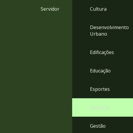
4
Servidor
Cultura
Acessibilidade
5
Desenvolvimento
Urbano
Edificações
Educação
Esportes
Finanças
Gestão