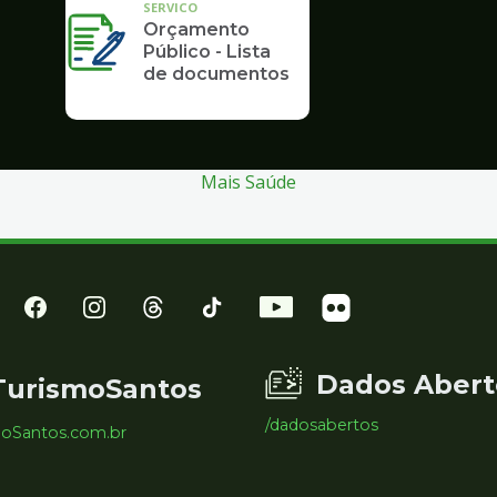
SERVICO
Orçamento
Público - Lista
de documentos
Mais Saúde
Dados Abert
TurismoSantos
/dadosabertos
moSantos.com.br