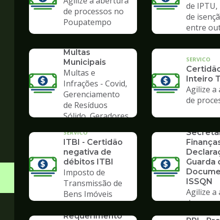
Agilize a abertura
de IPTU,
de processos no
de isençã
Poupatempo
entre ou
SERVICO
Consulta de
Multas
SERVICO
Municipais
Certidã
Multas e
Inteiro 
Infrações - Covid,
Agilize a
Gerenciamento
de proce
de Resíduos
SERVICO
Sólido, Geradores
Formulá
de Lixo
Secreta
SERVICO
ITBI - Certidão
Finanças
negativa de
Declara
débitos ITBI
Guarda 
Imposto de
Docume
ISSQN
Transmissão de
Agilize a
Bens Imóveis
de proce
SERVICO
SERVICO
Poupate
Requerimento