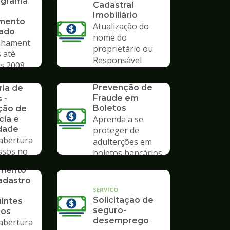
rograma
Cadastral
Imobiliário
mento
Atualização do
vado
nome do
hament
proprietário ou
 até
Responsável
s 2008
Tributário
rios da
SERVICO
Prevenção de
ria de
Fraude em
 -
Boletos
ção de
Aprenda a se
cia e
dade
proteger de
 abertura
adulterções em
ssos no
boletos bancários
mpo
imento
adastro
SERVICO
Solicitação de
uintes
seguro-
ios
desemprego
 abertura