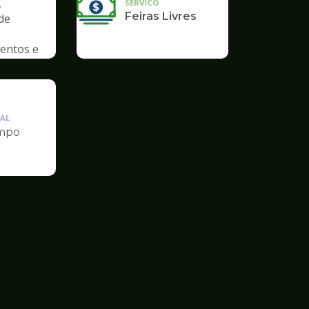
,
SERVICO
Feiras Livres
de
entos e
AL
mpo