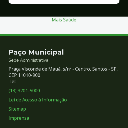
Finanças
e
Gestão
Mais Saúde
Contato
Paço Municipal
e
Sede Administrativa
Praça Visconde de Mauá, s/nº - Centro, Santos - SP,
Redes
CEP 11010-900
Tel:
Sociais
(13) 3201-5000
Lei de Acesso à Informação
Sitemap
Imprensa