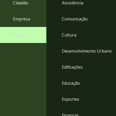
4
Cidadão
Assistência
Acessibilidade
5
Empresa
Comunicação
Servidor
Cultura
Desenvolvimento Urbano
Edificações
Educação
Esportes
Finanças