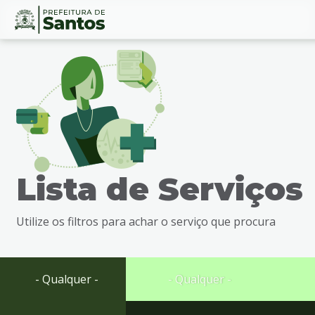
Ir
Conteúdo
para
o
conteúdo
1
Ir
para
o
menu
Lista de Serviços
2
Ir
para
Utilize os filtros para achar o serviço que procura
busca
3
Ir
para
- Qualquer -
- Qualquer -
o
rodapé