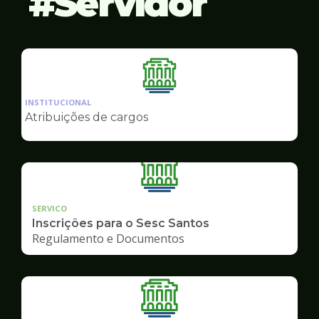
Servidor
Ilustração
da
INSTITUCIONAL
pagina
Atribuições de cargos
de
Servidor
SERVICO
Inscrições para o Sesc Santos
Regulamento e Documentos