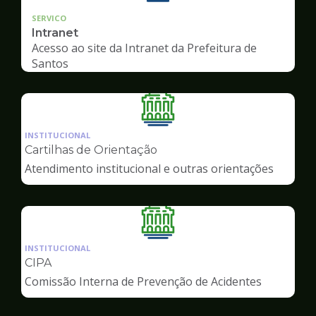
SERVICO
Intranet
Acesso ao site da Intranet da Prefeitura de
Santos
Ilustração
da
INSTITUCIONAL
pagina
Cartilhas de Orientação
de
Atendimento institucional e outras orientações
Servidor
Ilustração
da
INSTITUCIONAL
pagina
CIPA
de
Comissão Interna de Prevenção de Acidentes
Servidor