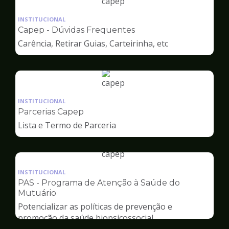
Ilustração
da
INSTITUCIONAL
pagina
Capep - Dúvidas Frequentes
de
Carência, Retirar Guias, Carteirinha, etc
Capep
Ilustração
da
INSTITUCIONAL
pagina
Parcerias Capep
de
Lista e Termo de Parceria
Capep
Ilustração
da
INSTITUCIONAL
pagina
PAS - Programa de Atenção à Saúde do
de
Mutuário
Capep
Potencializar as políticas de prevenção e
promoção da saúde biopsicossocial