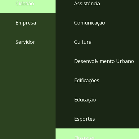
4
Cidadão
Assistência
Acessibilidade
5
Empresa
Comunicação
Servidor
Cultura
Desenvolvimento Urbano
Edificações
Educação
Esportes
Finanças