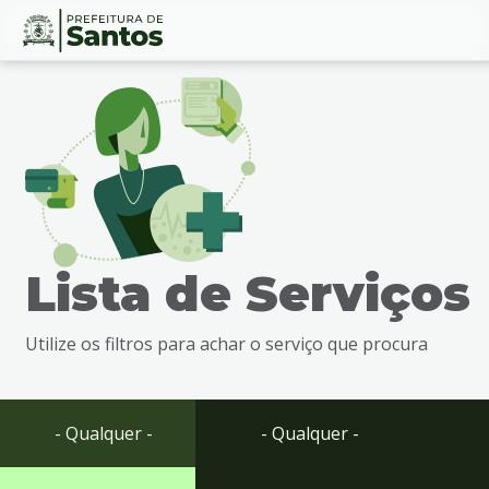
Ir
Conteúdo
para
o
conteúdo
1
Ir
para
o
menu
Lista de Serviços
2
Ir
para
Utilize os filtros para achar o serviço que procura
busca
3
Ir
para
- Qualquer -
- Qualquer -
o
rodapé