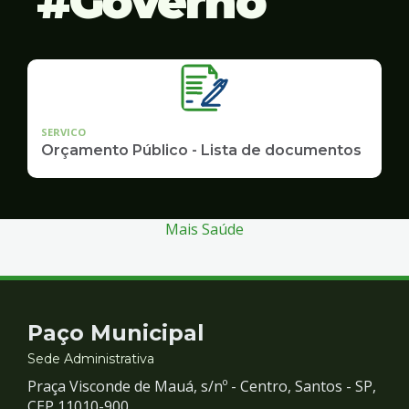
Governo
SERVICO
Orçamento Público - Lista de documentos
Mais Saúde
Contato
Paço Municipal
e
Sede Administrativa
Praça Visconde de Mauá, s/nº - Centro, Santos - SP,
CEP 11010-900