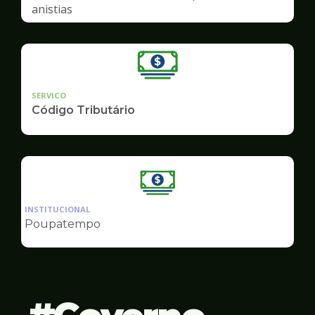
anistias
SERVICO
Código Tributário
Ilustração
da
INSTITUCIONAL
pagina
Poupatempo
de
Finanças