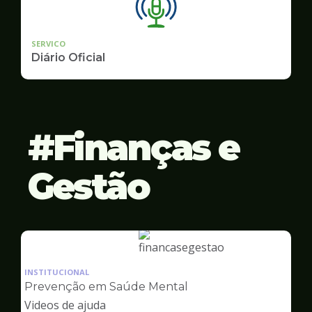
SERVICO
Diário Oficial
Finanças e
Gestão
Ilustração
da
INSTITUCIONAL
pagina
Prevenção em Saúde Mental
de
Videos de ajuda