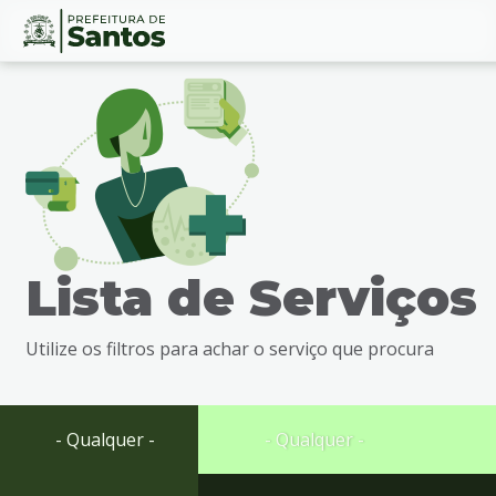
Ir
Conteúdo
para
o
conteúdo
1
Ir
para
o
menu
Lista de Serviços
2
Ir
para
Utilize os filtros para achar o serviço que procura
busca
3
Ir
para
- Qualquer -
- Qualquer -
o
rodapé