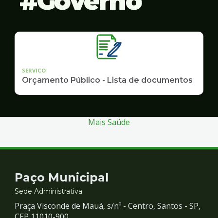
Governo
SERVICO
Orçamento Público - Lista de documentos
Mais Saúde
Contato
Paço Municipal
e
Sede Administrativa
Praça Visconde de Mauá, s/nº - Centro, Santos - SP,
CEP 11010-900