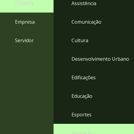
4
Cidadão
Assistência
Acessibilidade
5
Empresa
Comunicação
Servidor
Cultura
Desenvolvimento Urbano
Edificações
Educação
Esportes
Finanças