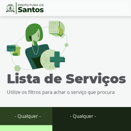
Ir
Conteúdo
para
o
conteúdo
1
Ir
para
o
menu
Lista de Serviços
2
Ir
para
Utilize os filtros para achar o serviço que procura
busca
3
Ir
para
- Qualquer -
- Qualquer -
o
rodapé