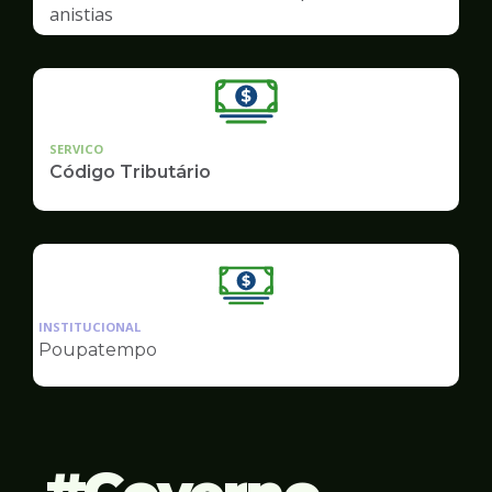
anistias
SERVICO
Código Tributário
Ilustração
da
INSTITUCIONAL
pagina
Poupatempo
de
Finanças