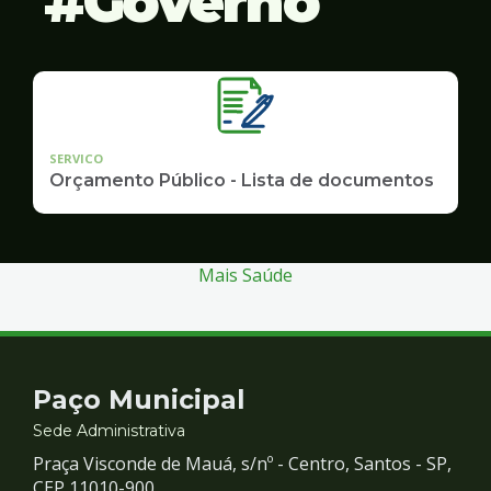
Governo
SERVICO
Orçamento Público - Lista de documentos
Mais Saúde
Contato
Paço Municipal
e
Sede Administrativa
Praça Visconde de Mauá, s/nº - Centro, Santos - SP,
CEP 11010-900