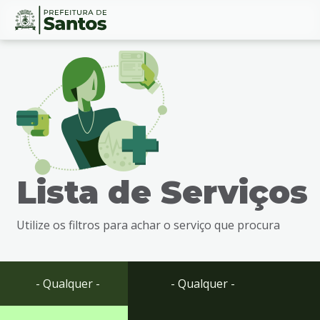
Ir
Conteúdo
para
o
conteúdo
1
Ir
para
o
menu
Lista de Serviços
2
Ir
para
Utilize os filtros para achar o serviço que procura
busca
3
Ir
para
- Qualquer -
- Qualquer -
o
rodapé