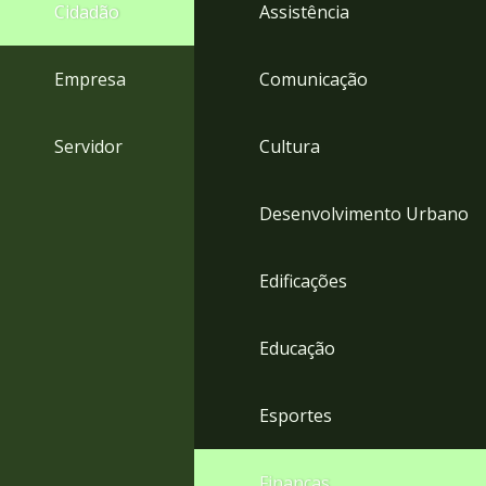
4
Cidadão
Assistência
Acessibilidade
5
Empresa
Comunicação
Servidor
Cultura
Desenvolvimento Urbano
Edificações
Educação
Esportes
Finanças