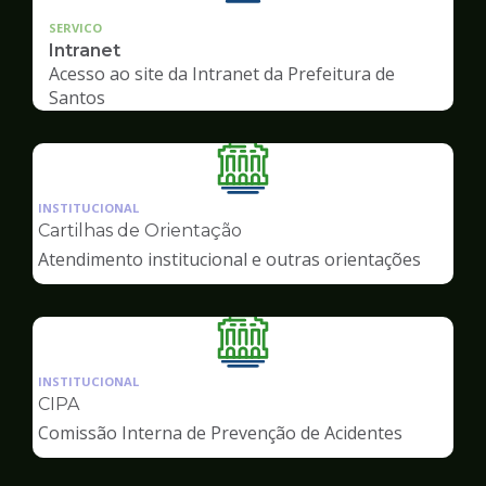
SERVICO
Intranet
Acesso ao site da Intranet da Prefeitura de
Santos
Ilustração
da
INSTITUCIONAL
pagina
Cartilhas de Orientação
de
Atendimento institucional e outras orientações
Servidor
Ilustração
da
INSTITUCIONAL
pagina
CIPA
de
Comissão Interna de Prevenção de Acidentes
Servidor