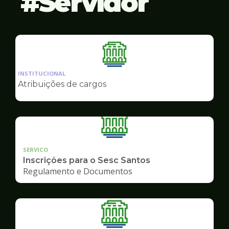
Servidor
Ilustração
da
INSTITUCIONAL
pagina
Atribuições de cargos
de
Servidor
SERVICO
Inscrições para o Sesc Santos
Regulamento e Documentos