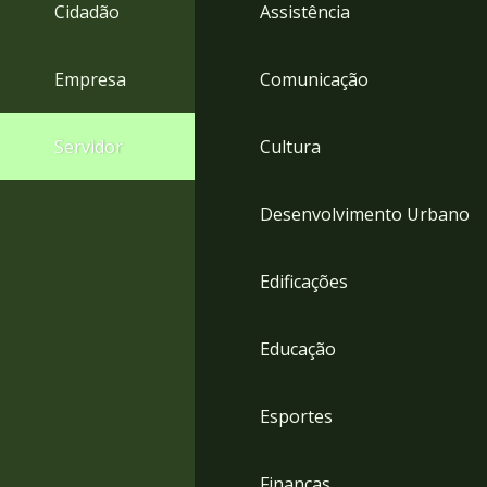
4
Cidadão
Assistência
Acessibilidade
5
Empresa
Comunicação
Servidor
Cultura
Desenvolvimento Urbano
Edificações
Educação
Esportes
Finanças