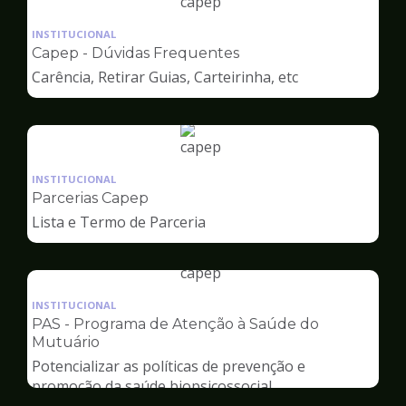
Ilustração
da
INSTITUCIONAL
pagina
Capep - Dúvidas Frequentes
de
Carência, Retirar Guias, Carteirinha, etc
Capep
Ilustração
da
INSTITUCIONAL
pagina
Parcerias Capep
de
Lista e Termo de Parceria
Capep
Ilustração
da
INSTITUCIONAL
pagina
PAS - Programa de Atenção à Saúde do
de
Mutuário
Capep
Potencializar as políticas de prevenção e
promoção da saúde biopsicossocial