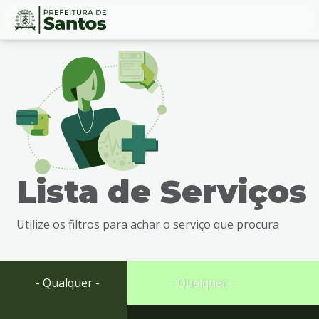
Ir
Conteúdo
para
o
conteúdo
1
Ir
para
o
menu
Lista de Serviços
2
Ir
para
Utilize os filtros para achar o serviço que procura
busca
3
Ir
para
- Qualquer -
- Qualquer -
o
rodapé