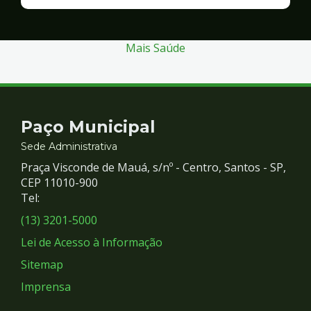
Finanças
e
Gestão
Mais Saúde
Contato
Paço Municipal
e
Sede Administrativa
Praça Visconde de Mauá, s/nº - Centro, Santos - SP,
Redes
CEP 11010-900
Tel:
Sociais
(13) 3201-5000
Lei de Acesso à Informação
Sitemap
Imprensa