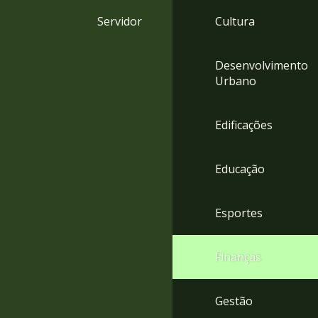
4
Servidor
Cultura
Acessibilidade
5
Desenvolvimento
Urbano
Edificações
Educação
Esportes
Finanças
Gestão