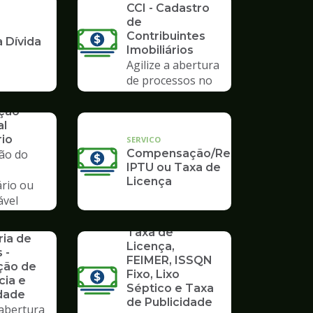
CCI - Cadastro
de
Contribuintes
 Dívida
Imobiliários
Agilize a abertura
de processos no
Poupatempo
ação
al
rio
SERVICO
ção do
Compensação/Restituição
IPTU ou Taxa de
Licença
ário ou
ável
io
SERVICO
rios da
Taxa de
ria de
Licença,
 -
FEIMER, ISSQN
ção de
Fixo, Lixo
cia e
Séptico e Taxa
dade
de Publicidade
 abertura