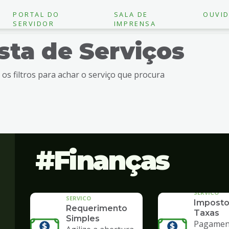
PORTAL DO
SALA DE
OUVID
SERVIDOR
IMPRENSA
ista de Serviços
e os filtros para achar o serviço que procura
Finanças
SERVICO
SERVICO
Imposto
Requerimento
Taxas
Simples
Pagament