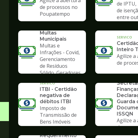
Agilize a abertura
de IPTU,
de processos no
de isençã
Poupatempo
entre ou
SERVICO
Consulta de
Multas
SERVICO
Municipais
Certidã
Multas e
Inteiro 
Infrações - Covid,
Agilize a
Gerenciamento
de proce
de Resíduos
SERVICO
Sólido, Geradores
Formulá
de Lixo
Secreta
SERVICO
ITBI - Certidão
Finanças
negativa de
Declara
débitos ITBI
Guarda 
Imposto de
Docume
ISSQN
Transmissão de
Agilize a
Bens Imóveis
de proce
SERVICO
Poupate
Requerimento