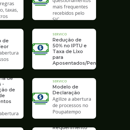
questionamentos
 regras
mais frequentes
o, taxas,
recebidos pelo
tros
SIC
SERVICO
Redução de
o de
50% no IPTU e
Teor
Taxa de Lixo
 abertura
para
ssos
Aposentados/Pensionistas
rios da
ria de
SERVICO
 -
Modelo de
ção de
Declaração
de
Agilize a abertura
ntos
de processos no
Poupatempo
 abertura
ssos no
SERVICO
mpo
Requerimento