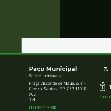
Contato
Paço Municipal
e
Sede Administrativa
Praça Visconde de Mauá, s/nº -
Redes
Centro, Santos - SP, CEP 11010-
900
Turis
Sociais
Tel:
(13) 3201-5000