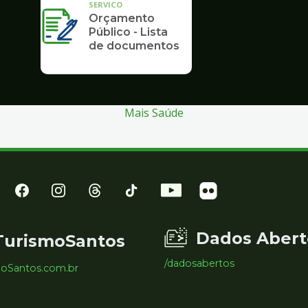
SERVICO
Orçamento
Público - Lista
de documentos
Mais Saúde
Dados Abert
TurismoSantos
/dadosabertos
moSantos.com.br