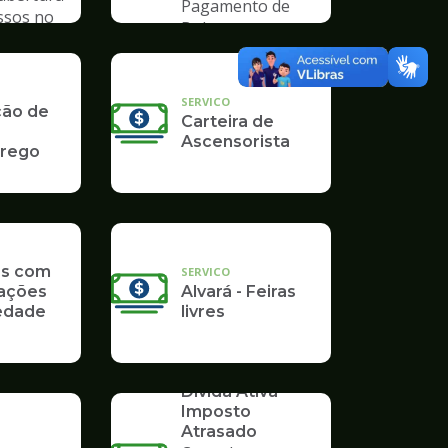
Pagamento de
ssos no
Boleto
mpo
SERVICO
ção de
Carteira de
Ascensorista
rego
as com
SERVICO
ações
Alvará - Feiras
edade
livres
SERVICO
Dívida Ativa -
Imposto
Atrasado