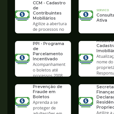
CCM - Cadastro
de
SERVICO
Contribuintes
Consulta
Mobiliários
Ativa
Agilize a abertura
de processos no
Poupatempo
SERVICO
SERVICO
Atualiz
PPI - Programa
Cadastr
de
Imobiliá
Parcelamento
Atualiza
Incentivado
nome do
Acompanhament
propriet
o boletos até
Respons
processos 2008
SERVICO
Tributár
Formulá
SERVICO
Prevenção de
Secreta
Fraude em
Finanças
Boletos
Declara
Aprenda a se
Residên
Proprie
proteger de
Agilize a
adulterções em