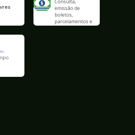
Consulta,
ivres
emissão de
boletos,
parcelamentos e
anistias
AL
mpo