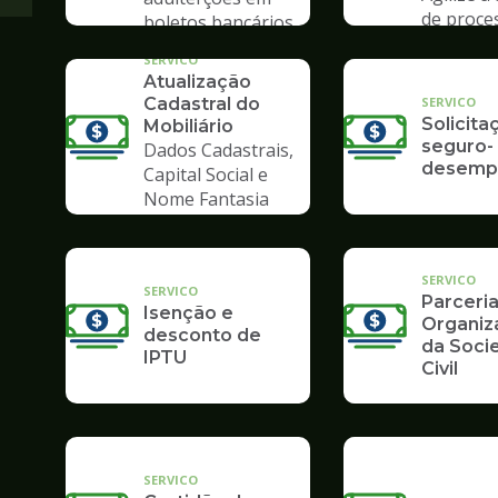
de proce
boletos bancários
Poupate
SERVICO
Atualização
SERVICO
Cadastral do
Solicita
Mobiliário
seguro-
Dados Cadastrais,
desemp
Capital Social e
Nome Fantasia
SERVICO
SERVICO
Parceri
Isenção e
Organiz
desconto de
da Soci
IPTU
Civil
SERVICO