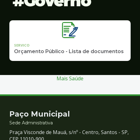
Governo
SERVICO
Orçamento Público - Lista de documentos
Mais Saúde
Contato
Paço Municipal
e
Sede Administrativa
Praça Visconde de Mauá, s/nº - Centro, Santos - SP,
CEP 11010-900