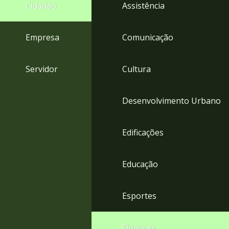
4
Cidadão
Assistência
Acessibilidade
5
Empresa
Comunicação
Servidor
Cultura
Desenvolvimento Urbano
Edificações
Educação
Esportes
Finanças