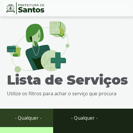
Ir
Conteúdo
para
o
conteúdo
1
Ir
para
o
menu
Lista de Serviços
2
Ir
para
Utilize os filtros para achar o serviço que procura
busca
3
Ir
para
- Qualquer -
- Qualquer -
o
rodapé