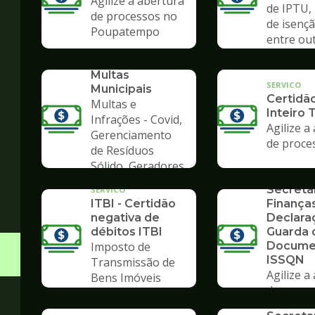
Agilize a abertura
de IPTU,
de processos no
de isençã
Poupatempo
entre ou
SERVICO
Consulta de
Multas
SERVICO
Municipais
Certidã
Multas e
Inteiro 
Infrações - Covid,
Agilize a
Gerenciamento
de proce
de Resíduos
SERVICO
Sólido, Geradores
Formulá
de Lixo
Secreta
SERVICO
ITBI - Certidão
Finanças
negativa de
Declara
débitos ITBI
Guarda 
Imposto de
Docume
ISSQN
Transmissão de
Agilize a
Bens Imóveis
SERVICO
de proce
Formulá
Poupate