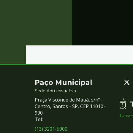
Contato
Paço Municipal
e
Sede Administrativa
Praça Visconde de Mauá, s/nº -
Redes
Centro, Santos - SP, CEP 11010-
900
Turis
Sociais
Tel:
(13) 3201-5000