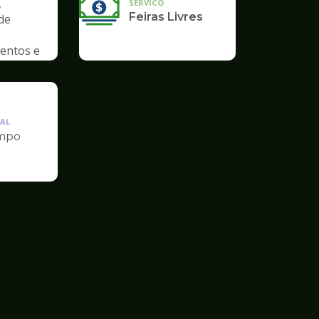
,
SERVICO
Feiras Livres
de
entos e
AL
mpo