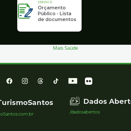
SERVICO
Orçamento
Público - Lista
de documentos
Mais Saúde
Dados Abert
TurismoSantos
/dadosabertos
moSantos.com.br