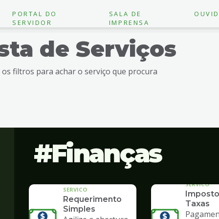
PORTAL DO
SALA DE
OUVID
SERVIDOR
IMPRENSA
ista de Serviços
e os filtros para achar o serviço que procura
Finanças
SERVICO
SERVICO
Imposto
Requerimento
Taxas
Simples
Pagament