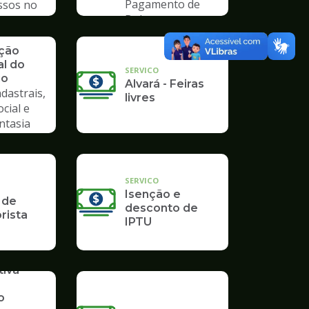
Pagamento de
ssos no
Boleto
mpo
ação
al do
SERVICO
io
Alvará - Feiras
dastrais,
livres
ocial e
ntasia
SERVICO
Isenção e
 de
desconto de
rista
IPTU
iva -
o
o