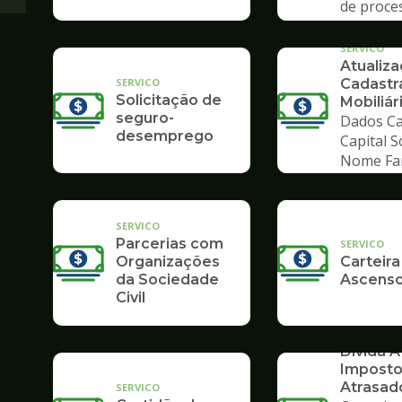
de proce
Poupate
SERVICO
Atualiz
SERVICO
Cadastr
Solicitação de
Mobiliár
seguro-
Dados Ca
desemprego
Capital S
Nome Fa
SERVICO
Parcerias com
SERVICO
Organizações
Carteira
da Sociedade
Ascenso
Civil
SERVICO
Dívida At
Impost
Atrasad
SERVICO