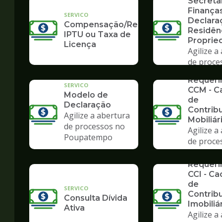
Secreta
Finanças
SERVICO
Declara
Compensação/Restituição
Residên
IPTU ou Taxa de
Proprie
Licença
Agilize a
de proce
SERVICO
Poupate
Requer
SERVICO
CCM - C
Modelo de
de
Declaração
Contrib
Agilize a abertura
Mobiliár
de processos no
Agilize a
Poupatempo
de proce
Poupate
SERVICO
Requer
CCI - Ca
de
SERVICO
Contrib
Consulta Dívida
Imobiliá
Ativa
Agilize a