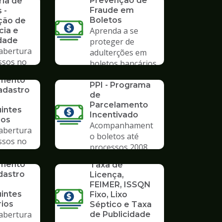
Prevenção de
ria de
Fraude em
 -
Boletos
ção de
Aprenda a se
cia e
dade
proteger de
 abertura
adulterções em
ssos no
boletos bancários
mpo
SERVICO
imento
PPI - Programa
adastro
de
Parcelamento
uintes
Incentivado
ios
Acompanhament
 abertura
o boletos até
ssos no
processos 2008
mpo
SERVICO
imento
Taxa de
dastro
Licença,
FEIMER, ISSQN
uintes
Fixo, Lixo
rios
Séptico e Taxa
 abertura
de Publicidade