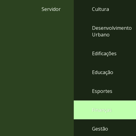
4
Servidor
Cultura
Acessibilidade
5
Desenvolvimento
Urbano
Edificações
Educação
Esportes
Finanças
Gestão