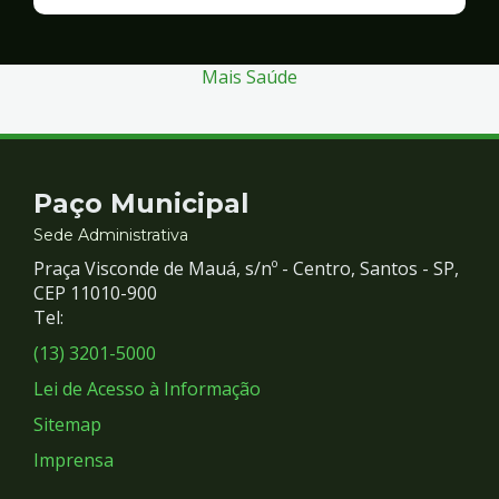
Finanças
e
Gestão
Mais Saúde
Contato
Paço Municipal
e
Sede Administrativa
Praça Visconde de Mauá, s/nº - Centro, Santos - SP,
Redes
CEP 11010-900
Tel:
Sociais
(13) 3201-5000
Lei de Acesso à Informação
Sitemap
Imprensa