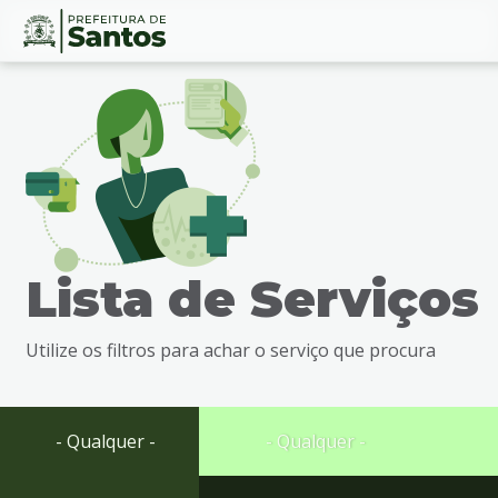
Ir
Conteúdo
para
o
conteúdo
1
Ir
para
o
menu
Lista de Serviços
2
Ir
para
Utilize os filtros para achar o serviço que procura
busca
3
Ir
para
- Qualquer -
- Qualquer -
o
rodapé