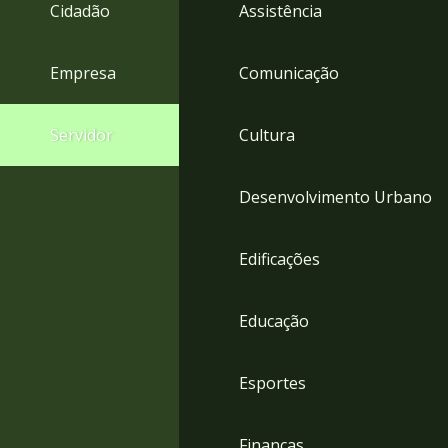
4
Cidadão
Assistência
Acessibilidade
5
Empresa
Comunicação
Servidor
Cultura
Desenvolvimento Urbano
Edificações
Educação
Esportes
Finanças