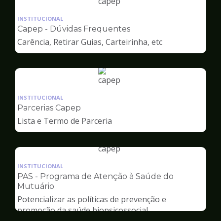
Ilustração
da
INSTITUCIONAL
pagina
Capep - Dúvidas Frequentes
de
Carência, Retirar Guias, Carteirinha, etc
Capep
Ilustração
da
INSTITUCIONAL
pagina
Parcerias Capep
de
Lista e Termo de Parceria
Capep
Ilustração
da
INSTITUCIONAL
pagina
PAS - Programa de Atenção à Saúde do
de
Mutuário
Capep
Potencializar as políticas de prevenção e
promoção da saúde biopsicossocial