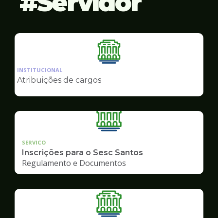
Servidor
Ilustração
da
INSTITUCIONAL
pagina
Atribuições de cargos
de
Servidor
SERVICO
Inscrições para o Sesc Santos
Regulamento e Documentos