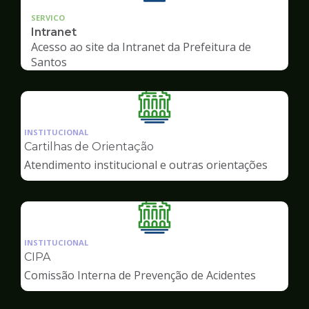
SERVICO
Intranet
Acesso ao site da Intranet da Prefeitura de
Santos
Ilustração
da
INSTITUCIONAL
pagina
Cartilhas de Orientação
de
Atendimento institucional e outras orientações
Servidor
Ilustração
da
INSTITUCIONAL
pagina
CIPA
de
Comissão Interna de Prevenção de Acidentes
Servidor