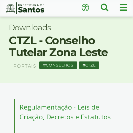
×
Busca
Men
Acessibilidade
prin
Ir
Conteúdo
para
Downloads
o
CTZL - Conselho
conteúdo
1
Tutelar Zona Leste
Ir
A
−
+
A
para
o
CONSELHOS
CTZL
PORTAIS
↺
Restaurar padrão
menu
2
Ir
para
busca
3
Regulamentação - Leis de
Ir
Criação, Decretos e Estatutos
para
o
rodapé