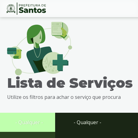
Ir
Conteúdo
para
o
conteúdo
1
Ir
para
o
menu
Lista de Serviços
2
Ir
para
Utilize os filtros para achar o serviço que procura
busca
3
Ir
para
- Qualquer -
- Qualquer -
o
rodapé