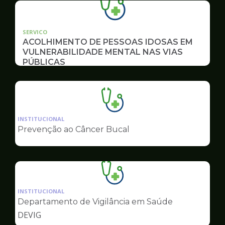
SERVICO
ACOLHIMENTO DE PESSOAS IDOSAS EM
VULNERABILIDADE MENTAL NAS VIAS
PÚBLICAS
Ilustração
da
INSTITUCIONAL
pagina
Prevenção ao Câncer Bucal
de
Saúde
Ilustração
da
INSTITUCIONAL
pagina
Departamento de Vigilância em Saúde
de
DEVIG
Saúde