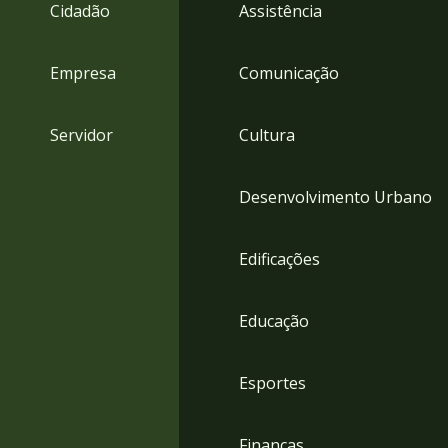
4
Cidadão
Assistência
Acessibilidade
5
Empresa
Comunicação
Servidor
Cultura
Desenvolvimento Urbano
Edificações
Educação
Esportes
Finanças