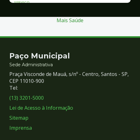
SERVICO
Atendimento às Vítimas de Violência
Mais Saúde
Contato
Paço Municipal
e
Sede Administrativa
Praça Visconde de Mauá, s/nº - Centro, Santos - SP,
Redes
CEP 11010-900
Tel:
Sociais
(13) 3201-5000
Lei de Acesso à Informação
Sitemap
Imprensa