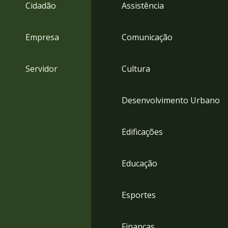
4
Cidadão
Assistência
Acessibilidade
5
Empresa
Comunicação
Servidor
Cultura
Desenvolvimento Urbano
Edificações
Educação
Esportes
Finanças