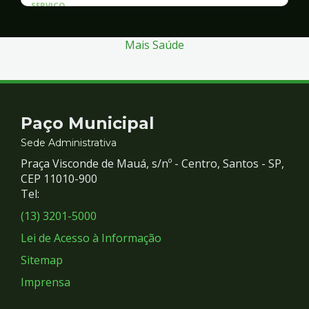
SERVICO
Atendimento às Vítimas de Violência
Mais Saúde
Contato
Paço Municipal
e
Sede Administrativa
Praça Visconde de Mauá, s/nº - Centro, Santos - SP,
Redes
CEP 11010-900
Tel:
Sociais
(13) 3201-5000
Lei de Acesso à Informação
Sitemap
Imprensa