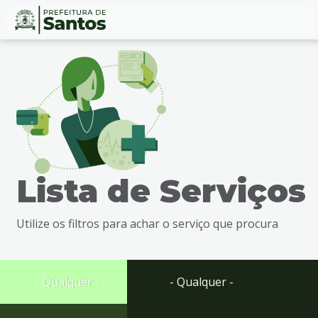
Ir
Conteúdo
para
o
conteúdo
1
Ir
para
o
menu
Lista de Serviços
2
Ir
para
Utilize os filtros para achar o serviço que procura
busca
3
Ir
para
- Qualquer -
- Qualquer -
o
rodapé