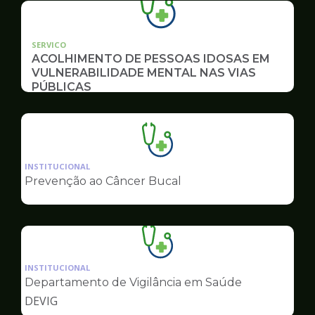
SERVICO
ACOLHIMENTO DE PESSOAS IDOSAS EM
VULNERABILIDADE MENTAL NAS VIAS
PÚBLICAS
Ilustração
da
INSTITUCIONAL
pagina
Prevenção ao Câncer Bucal
de
Saúde
Ilustração
da
INSTITUCIONAL
pagina
Departamento de Vigilância em Saúde
de
DEVIG
Saúde