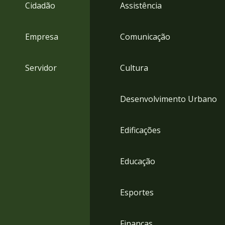
4
Cidadão
Assistência
Acessibilidade
5
Empresa
Comunicação
Servidor
Cultura
Desenvolvimento Urbano
Edificações
Educação
Esportes
Finanças