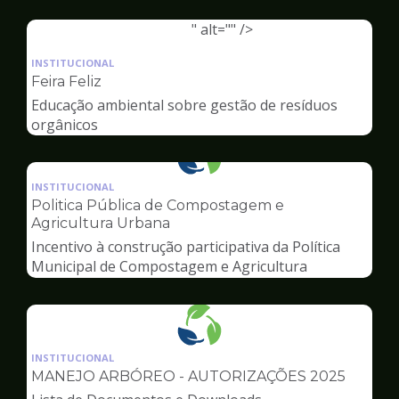
Ambiente
" alt="" />
Ilustração
da
INSTITUCIONAL
pagina
Feira Feliz
de
Educação ambiental sobre gestão de resíduos
Meio
orgânicos
Ambiente
Ilustração
da
INSTITUCIONAL
pagina
Politica Pública de Compostagem e
de
Agricultura Urbana
Meio
Incentivo à construção participativa da Política
Ambiente
Municipal de Compostagem e Agricultura
Urbana
Ilustração
da
INSTITUCIONAL
pagina
MANEJO ARBÓREO - AUTORIZAÇÕES 2025
de