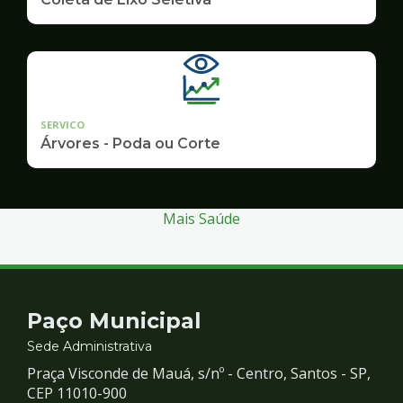
SERVICO
Árvores - Poda ou Corte
Mais Saúde
Contato
Paço Municipal
e
Sede Administrativa
Praça Visconde de Mauá, s/nº - Centro, Santos - SP,
Redes
CEP 11010-900