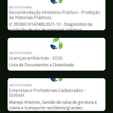
Ilustração
da
INSTITUCIONAL
pagina
Recomendação Ministério Público - Proibição
de
de Materiais Plásticos
Meio
IC 29.0001.0147400.2021-12 - Diagnóstico da
Ambiente
proibição de uso de materiais plásticos
Ilustração
da
INSTITUCIONAL
pagina
Licenças ambientais - 2026
de
Lista de Documentos e Downloads
Meio
Ambiente
Ilustração
da
INSTITUCIONAL
pagina
Empresas e Profissionais Cadastrados -
de
SEMAM
Meio
Manejo Arbóreo, Gestão de caixa de gordura e
Ambiente
coleta e transporte recicláveis/grandes