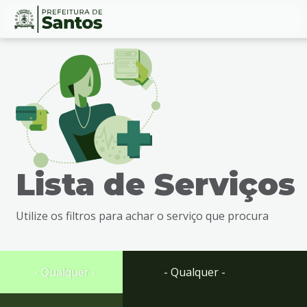
Ir
Conteúdo
para
o
conteúdo
1
Ir
para
o
menu
Lista de Serviços
2
Ir
para
Utilize os filtros para achar o serviço que procura
busca
3
Ir
para
- Qualquer -
- Qualquer -
o
rodapé