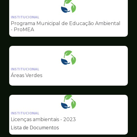
Ilustração
da
INSTITUCIONAL
pagina
Programa Municipal de Educação Ambiental
de
- ProMEA
Meio
Ambiente
Ilustração
da
INSTITUCIONAL
pagina
Áreas Verdes
de
Meio
Ambiente
Ilustração
da
INSTITUCIONAL
pagina
Licenças ambientais - 2023
de
Lista de Documentos
Meio