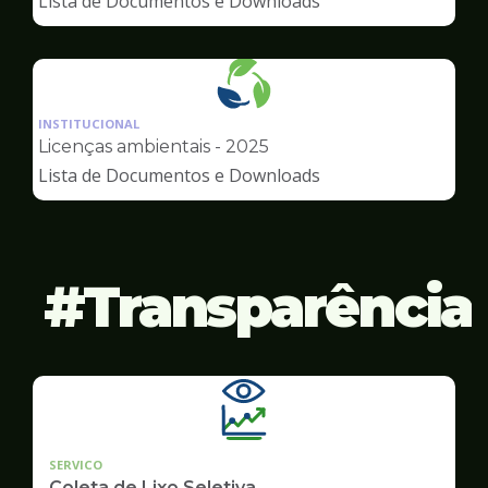
Lista de Documentos e Downloads
Meio
Ambiente
Ilustração
da
INSTITUCIONAL
pagina
Licenças ambientais - 2025
de
Lista de Documentos e Downloads
Meio
Ambiente
Transparência
SERVICO
Coleta de Lixo Seletiva