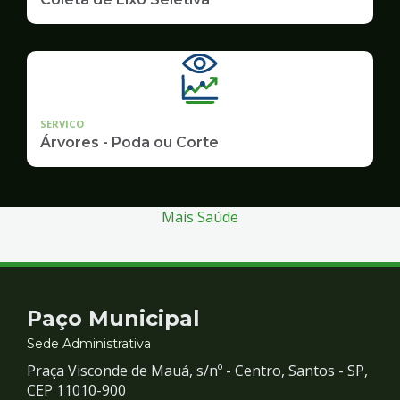
SERVICO
Árvores - Poda ou Corte
Mais Saúde
Contato
Paço Municipal
e
Sede Administrativa
Praça Visconde de Mauá, s/nº - Centro, Santos - SP,
Redes
CEP 11010-900