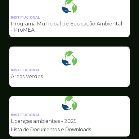
Ilustração
da
INSTITUCIONAL
pagina
Programa Municipal de Educação Ambiental
de
- ProMEA
Meio
Ambiente
Ilustração
da
INSTITUCIONAL
pagina
Áreas Verdes
de
Meio
Ambiente
Ilustração
da
INSTITUCIONAL
pagina
Licenças ambientais - 2025
de
Lista de Documentos e Downloads
Meio