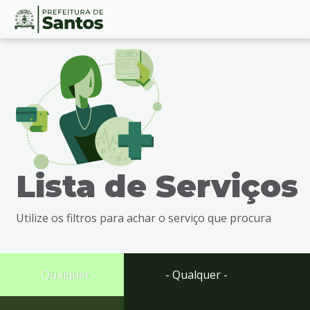
Ir
Conteúdo
para
o
conteúdo
1
Ir
para
o
menu
Lista de Serviços
2
Ir
para
Utilize os filtros para achar o serviço que procura
busca
3
Ir
para
- Qualquer -
- Qualquer -
o
rodapé