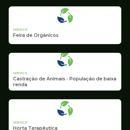
Ambiente
SERVICO
Feira de Orgânicos
SERVICO
Castração de Animais - População de baixa
renda
SERVICO
Horta Terapêutica