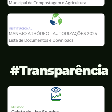
Ambiente
Municipal de Compostagem e Agricultura
Urbana
Ilustração
da
INSTITUCIONAL
pagina
MANEJO ARBÓREO - AUTORIZAÇÕES 2025
de
Lista de Documentos e Downloads
Meio
Ambiente
Transparência
SERVICO
Coleta de Lixo Seletiva