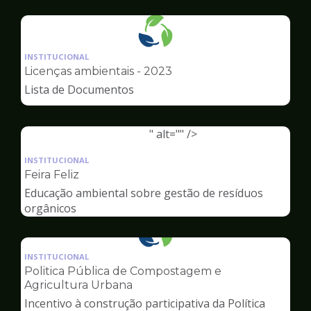
Ambiente
Ilustração
da
INSTITUCIONAL
pagina
Licenças ambientais - 2023
de
Lista de Documentos
Meio
Ambiente
" alt="" />
Ilustração
da
INSTITUCIONAL
pagina
Feira Feliz
de
Educação ambiental sobre gestão de resíduos
Meio
orgânicos
Ambiente
Ilustração
da
INSTITUCIONAL
pagina
Politica Pública de Compostagem e
de
Agricultura Urbana
Meio
Incentivo à construção participativa da Política