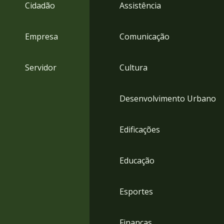
4
Cidadão
Assistência
Acessibilidade
5
Empresa
Comunicação
Servidor
Cultura
Desenvolvimento Urbano
Edificações
Educação
Esportes
Finanças