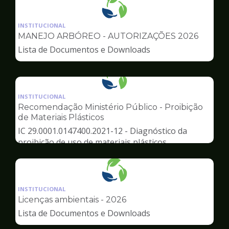
Ilustração
da
INSTITUCIONAL
pagina
MANEJO ARBÓREO - AUTORIZAÇÕES 2026
de
Lista de Documentos e Downloads
Meio
Ambiente
Ilustração
da
INSTITUCIONAL
pagina
Recomendação Ministério Público - Proibição
de
de Materiais Plásticos
Meio
IC 29.0001.0147400.2021-12 - Diagnóstico da
Ambiente
proibição de uso de materiais plásticos
Ilustração
da
INSTITUCIONAL
pagina
Licenças ambientais - 2026
de
Lista de Documentos e Downloads
Meio