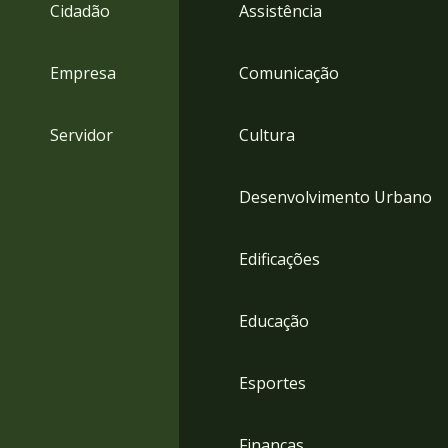
4
Cidadão
Assistência
Acessibilidade
5
Empresa
Comunicação
Servidor
Cultura
Desenvolvimento Urbano
Edificações
Educação
Esportes
Finanças