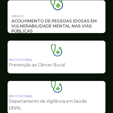
SERVICO
ACOLHIMENTO DE PESSOAS IDOSAS EM
VULNERABILIDADE MENTAL NAS VIAS
PÚBLICAS
Ilustração
da
INSTITUCIONAL
pagina
Prevenção ao Câncer Bucal
de
Saúde
Ilustração
da
INSTITUCIONAL
pagina
Departamento de Vigilância em Saúde
de
DEVIG
Saúde