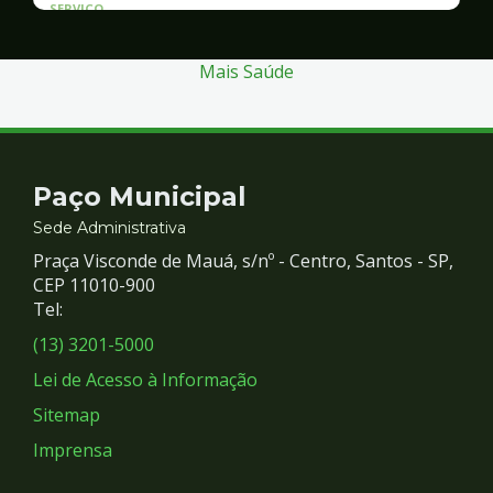
SERVICO
Atendimento às Vítimas de Violência
Mais Saúde
Contato
Paço Municipal
e
Sede Administrativa
Praça Visconde de Mauá, s/nº - Centro, Santos - SP,
Redes
CEP 11010-900
Tel:
Sociais
(13) 3201-5000
Lei de Acesso à Informação
Sitemap
Imprensa