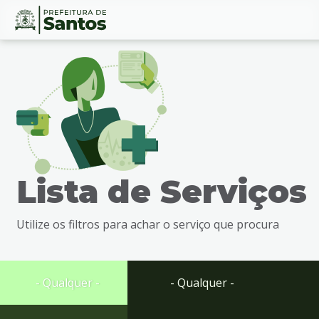
Ir
Conteúdo
para
o
conteúdo
1
Ir
para
o
menu
Lista de Serviços
2
Ir
para
Utilize os filtros para achar o serviço que procura
busca
3
Ir
para
- Qualquer -
- Qualquer -
o
rodapé