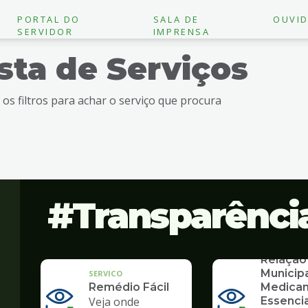
PORTAL DO
SALA DE
OUVID
SERVIDOR
IMPRENSA
ista de Serviços
e os filtros para achar o serviço que procura
Transparênci
SERVICO
Relação
Municip
SERVICO
Remédio Fácil
Medica
Veja onde
Essencia