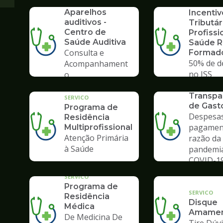
SERVICO
SERVICO
Aparelhos
Incentiv
auditivos -
Tributár
Centro de
Profissi
Saúde Auditiva
Saúde 
Consulta e
Formad
50% de d
Acompanhament
no ISS
o
SERVICO
Transpa
SERVICO
de Gast
Programa de
Despesas
Residência
pagamen
Multiprofissional
Atenção Primária
razão da
à Saúde
pandemi
COVID-1
SERVICO
Programa de
SERVICO
Residência
Disque
Médica
Amamen
De Medicina De