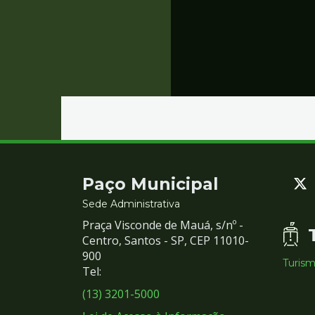
Contato
Paço Municipal
e
Sede Administrativa
Praça Visconde de Mauá, s/nº -
Redes
Centro, Santos - SP, CEP 11010-
900
Turis
Sociais
Tel:
(13) 3201-5000