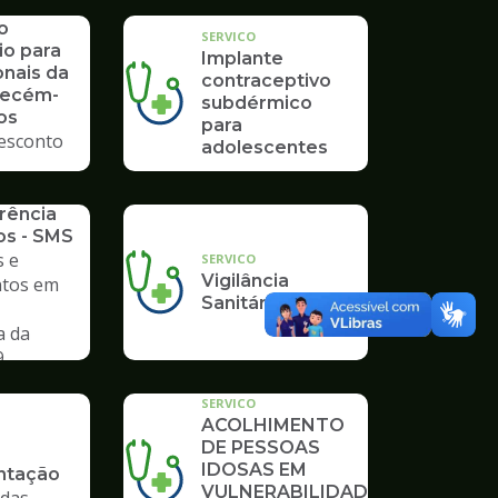
o
SERVICO
io para
Implante
onais da
contraceptivo
Recém-
subdérmico
os
para
esconto
adolescentes
rência
os - SMS
 e
SERVICO
Vigilância
tos em
Sanitária
a da
9
SERVICO
ACOLHIMENTO
DE PESSOAS
IDOSAS EM
tação
VULNERABILIDADE