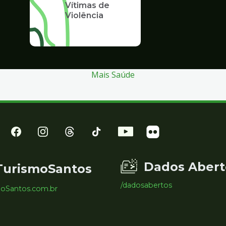
Vítimas de
Violência
Mais Saúde
Dados Abert
TurismoSantos
/dadosabertos
moSantos.com.br