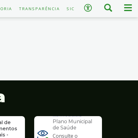
×
Busca
Men
Acessibilidade
ORIA
TRANSPARÊNCIA
SIC
prin
A
−
+
A
↺
Restaurar padrão
a
INSTITUCIONAL
Plano Municipal
al de
de Saúde
mentos
is -
Consulte o