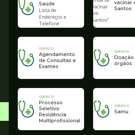
onde se
vacinar
Saúde
vacinar
Santos
Lista de
em
Endereços e
Santos"
Telefone
/>
SERVICO
SERVICO
Agendamento
Doação
de Consultas e
órgãos
Exames
SERVICO
Processo
SERVICO
Seletivo
Samu
Residência
Multiprofissional