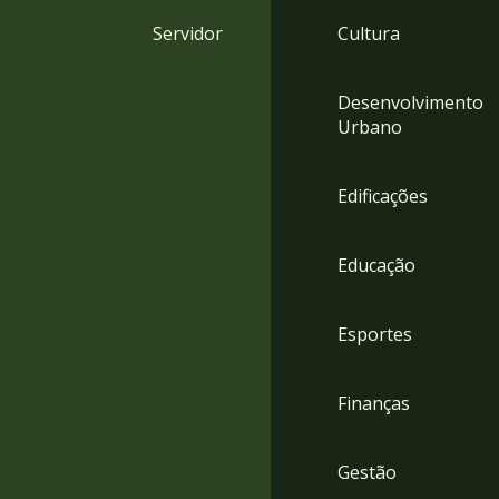
4
Servidor
Cultura
Acessibilidade
5
Desenvolvimento
Urbano
Edificações
Educação
Esportes
Finanças
Gestão