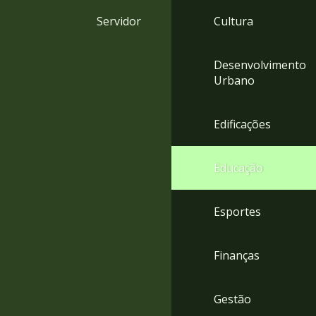
4
Servidor
Cultura
Acessibilidade
5
Desenvolvimento
Urbano
Edificações
Educação
Esportes
Finanças
Gestão