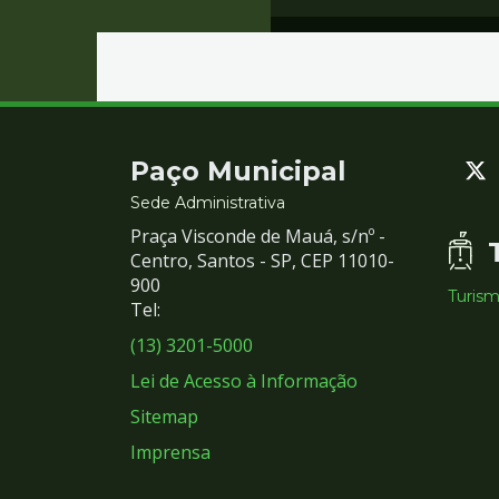
Contato
Paço Municipal
e
Sede Administrativa
Praça Visconde de Mauá, s/nº -
Redes
Centro, Santos - SP, CEP 11010-
900
Turis
Sociais
Tel:
(13) 3201-5000
Lei de Acesso à Informação
Sitemap
Imprensa