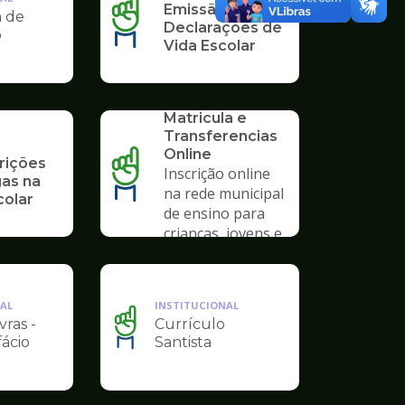
Emissão de
a de
Declarações de
o
Vida Escolar
SERVICO
Solicitação de
Matricula e
Transferencias
Online
rições
Inscrição online
gas na
na rede municipal
colar
de ensino para
crianças, jovens e
adultos
AL
INSTITUCIONAL
vras -
Currículo
Ilustração
fácio
Santista
da
pagina
de