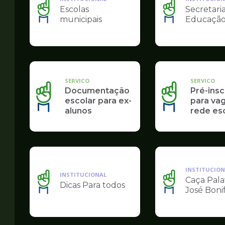
Escolas
Secretari
Ilustração
Ilustração
municipais
Educaçã
da
da
pagina
pagina
de
de
Educação
Educação
SERVICO
SERVICO
Documentação
Pré-insc
escolar para ex-
para va
alunos
rede es
INSTITUCION
INSTITUCIONAL
Caça Pala
Dicas Para todos
Ilustração
Ilustração
José Boni
da
da
pagina
pagina
de
de