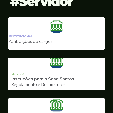
Servidor
Ilustração
da
INSTITUCIONAL
pagina
Atribuições de cargos
de
Servidor
SERVICO
Inscrições para o Sesc Santos
Regulamento e Documentos