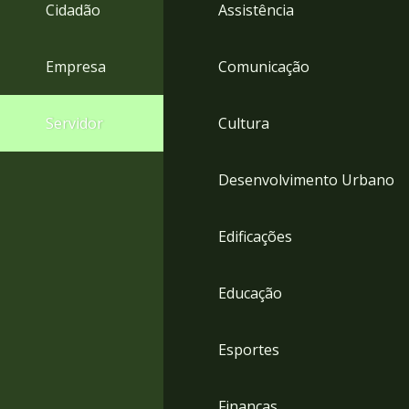
4
Cidadão
Assistência
Acessibilidade
5
Empresa
Comunicação
Servidor
Cultura
Desenvolvimento Urbano
Edificações
Educação
Esportes
Finanças