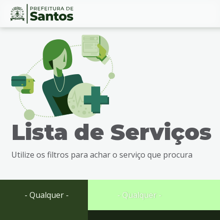
Ir
Conteúdo
para
o
conteúdo
1
Ir
para
o
menu
Lista de Serviços
2
Ir
para
Utilize os filtros para achar o serviço que procura
busca
3
Ir
para
- Qualquer -
- Qualquer -
o
rodapé