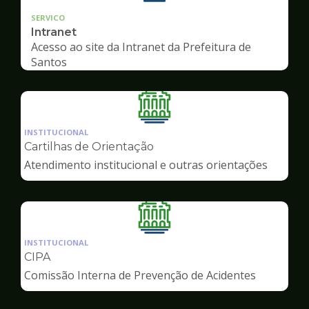
SERVICO
Intranet
Acesso ao site da Intranet da Prefeitura de
Santos
Ilustração
da
INSTITUCIONAL
pagina
Cartilhas de Orientação
de
Atendimento institucional e outras orientações
Servidor
Ilustração
da
INSTITUCIONAL
pagina
CIPA
de
Comissão Interna de Prevenção de Acidentes
Servidor