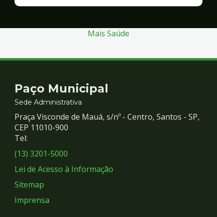
Finanças
e
Gestão
Mais Saúde
Contato
Paço Municipal
e
Sede Administrativa
Praça Visconde de Mauá, s/nº - Centro, Santos - SP,
Redes
CEP 11010-900
Tel:
Sociais
(13) 3201-5000
Lei de Acesso à Informação
Sitemap
Imprensa