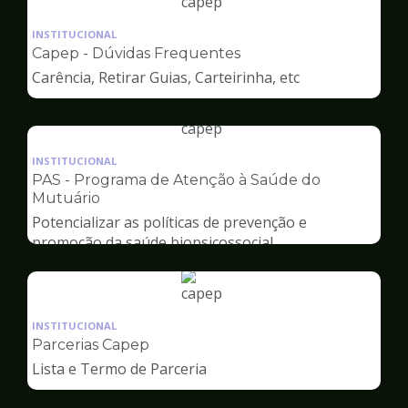
Ilustração
da
INSTITUCIONAL
pagina
Capep - Dúvidas Frequentes
de
Carência, Retirar Guias, Carteirinha, etc
Capep
Ilustração
da
INSTITUCIONAL
pagina
PAS - Programa de Atenção à Saúde do
de
Mutuário
Capep
Potencializar as políticas de prevenção e
promoção da saúde biopsicossocial
Ilustração
da
INSTITUCIONAL
pagina
Parcerias Capep
de
Lista e Termo de Parceria
Capep