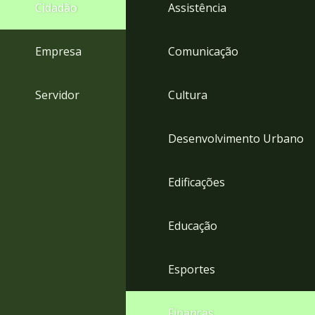
4
Cidadão
Assistência
Acessibilidade
5
Empresa
Comunicação
Servidor
Cultura
Desenvolvimento Urbano
Edificações
Educação
Esportes
Finanças