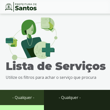
Ir
Conteúdo
para
o
conteúdo
1
Ir
para
o
menu
Lista de Serviços
2
Ir
para
Utilize os filtros para achar o serviço que procura
busca
3
Ir
para
- Qualquer -
- Qualquer -
o
rodapé