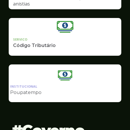
anistias
SERVICO
Código Tributário
Ilustração
da
INSTITUCIONAL
pagina
Poupatempo
de
Finanças