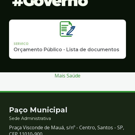
Governo
SERVICO
Orçamento Público - Lista de documentos
Mais Saúde
Contato
Paço Municipal
e
Sede Administrativa
Praça Visconde de Mauá, s/nº - Centro, Santos - SP,
CEP 11010-900