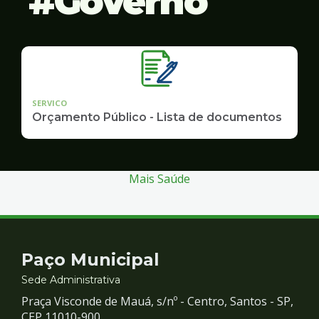
Governo
SERVICO
Orçamento Público - Lista de documentos
Mais Saúde
Contato
Paço Municipal
e
Sede Administrativa
Praça Visconde de Mauá, s/nº - Centro, Santos - SP,
CEP 11010-900