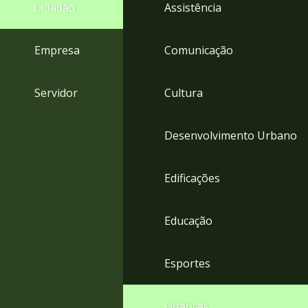
4
Cidadão
Assistência
Acessibilidade
5
Empresa
Comunicação
Servidor
Cultura
Desenvolvimento Urbano
Edificações
Educação
Esportes
Finanças