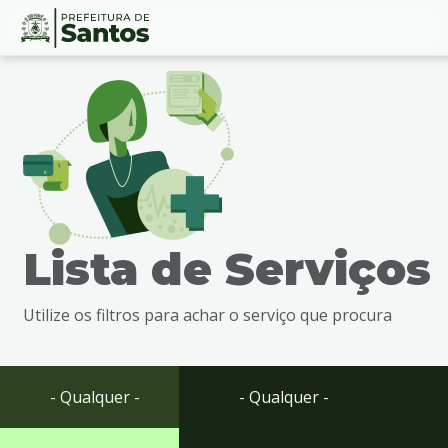
Ir
Conteúdo
para
o
conteúdo
1
Ir
para
o
menu
Lista de Serviços
2
Ir
para
Utilize os filtros para achar o serviço que procura
busca
3
Ir
para
- Qualquer -
- Qualquer -
o
rodapé