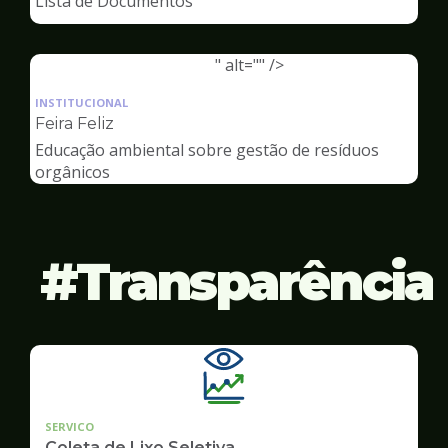
Lista de Documentos
Meio
Ambiente
" alt="" />
Ilustração
da
INSTITUCIONAL
pagina
Feira Feliz
de
Educação ambiental sobre gestão de resíduos
Meio
orgânicos
Ambiente
Transparência
SERVICO
Coleta de Lixo Seletiva