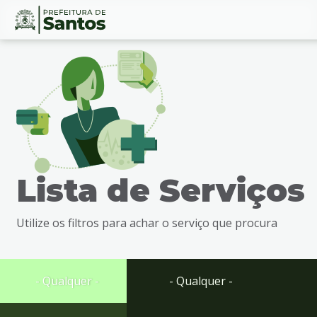
Ir
Conteúdo
para
o
conteúdo
1
Ir
para
o
menu
Lista de Serviços
2
Ir
para
Utilize os filtros para achar o serviço que procura
busca
3
Ir
para
- Qualquer -
- Qualquer -
o
rodapé