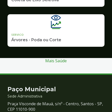
SERVICO
Árvores - Poda ou Corte
Mais Saúde
Contato
Paço Municipal
e
Sede Administrativa
Praça Visconde de Mauá, s/nº - Centro, Santos - SP,
Redes
CEP 11010-900