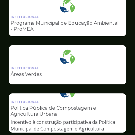
Ilustração
da
INSTITUCIONAL
pagina
Programa Municipal de Educação Ambiental
de
- ProMEA
Meio
Ambiente
Ilustração
da
INSTITUCIONAL
pagina
Áreas Verdes
de
Meio
Ambiente
Ilustração
da
INSTITUCIONAL
pagina
Politica Pública de Compostagem e
de
Agricultura Urbana
Meio
Incentivo à construção participativa da Política
Ambiente
Municipal de Compostagem e Agricultura