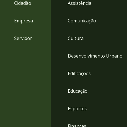
4
Cidadão
Assistência
Acessibilidade
5
Empresa
Comunicação
Servidor
Cultura
Desenvolvimento Urbano
Edificações
Educação
Esportes
Finanças