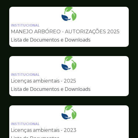
Urbana
Ilustração
da
INSTITUCIONAL
pagina
MANEJO ARBÓREO - AUTORIZAÇÕES 2025
de
Lista de Documentos e Downloads
Meio
Ambiente
Ilustração
da
INSTITUCIONAL
pagina
Licenças ambientais - 2025
de
Lista de Documentos e Downloads
Meio
Ambiente
Ilustração
da
INSTITUCIONAL
pagina
Licenças ambientais - 2023
de