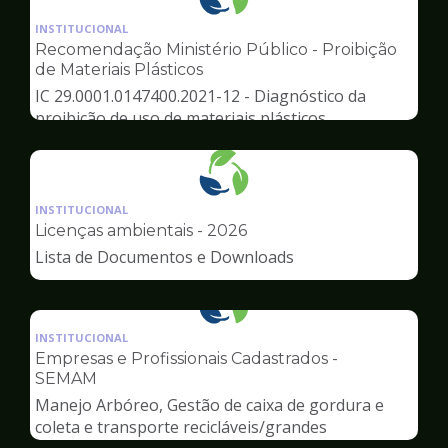
Ilustração
da
INSTITUCIONAL
pagina
Recomendação Ministério Público - Proibição
de
de Materiais Plásticos
Meio
IC 29.0001.0147400.2021-12 - Diagnóstico da
Ambiente
proibição de uso de materiais plásticos
Ilustração
da
INSTITUCIONAL
pagina
Licenças ambientais - 2026
de
Lista de Documentos e Downloads
Meio
Ambiente
Ilustração
da
INSTITUCIONAL
pagina
Empresas e Profissionais Cadastrados -
de
SEMAM
Meio
Manejo Arbóreo, Gestão de caixa de gordura e
Ambiente
coleta e transporte recicláveis/grandes