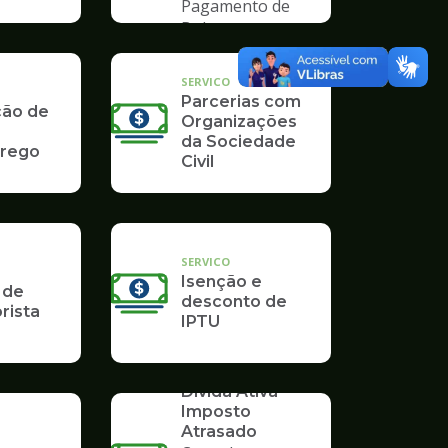
Pagamento de
Boleto
SERVICO
Parcerias com
ção de
Organizações
da Sociedade
rego
Civil
SERVICO
Isenção e
 de
desconto de
rista
IPTU
SERVICO
Dívida Ativa -
Imposto
Atrasado