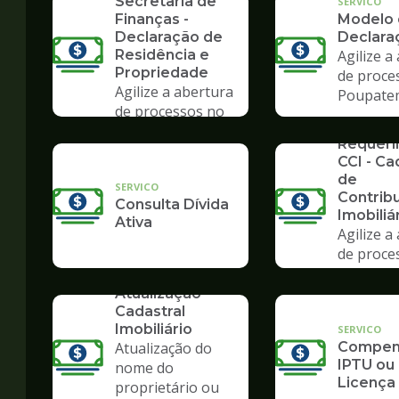
Secretaria de
SERVICO
Finanças -
Modelo
Declaração de
Declara
Residência e
Agilize a
Propriedade
de proce
Agilize a abertura
Poupate
de processos no
SERVICO
Poupatempo
Requer
CCI - Ca
de
SERVICO
Contrib
Consulta Dívida
Imobiliá
Ativa
Agilize a
de proce
Poupate
SERVICO
Atualização
Cadastral
Imobiliário
SERVICO
Atualização do
Compens
IPTU ou
nome do
Licença
proprietário ou