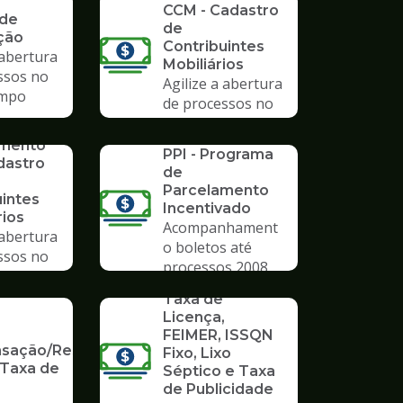
CCM - Cadastro
 de
de
ção
Contribuintes
 abertura
Mobiliários
ssos no
Agilize a abertura
mpo
de processos no
Poupatempo
SERVICO
imento
PPI - Programa
dastro
de
Parcelamento
uintes
Incentivado
rios
Acompanhament
 abertura
o boletos até
ssos no
processos 2008
mpo
SERVICO
Taxa de
Licença,
FEIMER, ISSQN
ação/Restituição
Fixo, Lixo
 Taxa de
Séptico e Taxa
de Publicidade