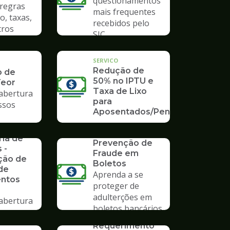
questionamentos
 regras
mais frequentes
o, taxas,
recebidos pelo
tros
SIC
SERVICO
Redução de
o de
50% no IPTU e
Teor
Taxa de Lixo
 abertura
para
ssos
Aposentados/Pensionistas
rios da
SERVICO
ria de
Prevenção de
 -
Fraude em
ção de
Boletos
de
Aprenda a se
ntos
proteger de
adulterções em
 abertura
boletos bancários
ssos no
SERVICO
mpo
Requerimento