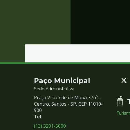
Contato
Paço Municipal
e
Sede Administrativa
Praça Visconde de Mauá, s/nº -
Redes
Centro, Santos - SP, CEP 11010-
900
Turis
Sociais
Tel:
(13) 3201-5000