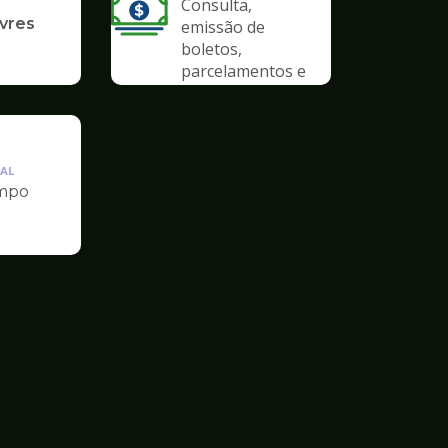
Consulta,
ivres
emissão de
boletos,
parcelamentos e
anistias
AL
mpo