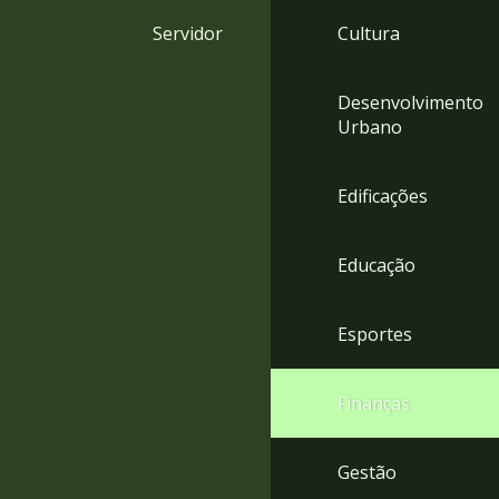
4
Servidor
Cultura
Acessibilidade
5
Desenvolvimento
Urbano
Edificações
Educação
Esportes
Finanças
Gestão