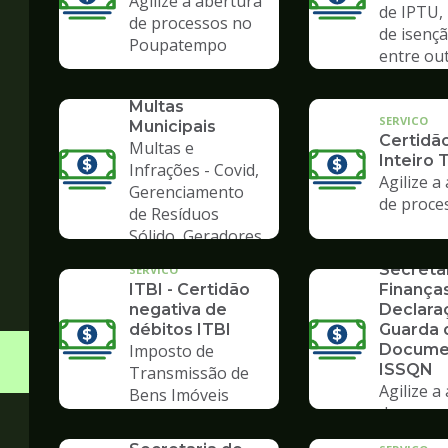
Agilize a abertura
de IPTU,
de processos no
de isençã
Poupatempo
entre ou
SERVICO
Consulta de
Multas
SERVICO
Municipais
Certidã
Multas e
Inteiro 
Infrações - Covid,
Agilize a
Gerenciamento
de proce
de Resíduos
SERVICO
Sólido, Geradores
Formulá
de Lixo
Secreta
SERVICO
ITBI - Certidão
Finanças
negativa de
Declara
débitos ITBI
Guarda 
Imposto de
Docume
ISSQN
Transmissão de
Agilize a
Bens Imóveis
SERVICO
de proce
Formulários da
Poupate