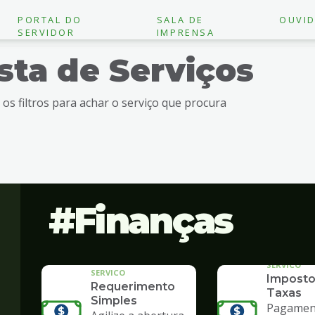
PORTAL DO
SALA DE
OUVID
SERVIDOR
IMPRENSA
ista de Serviços
e os filtros para achar o serviço que procura
Finanças
SERVICO
SERVICO
Imposto
Requerimento
Taxas
Simples
Pagament