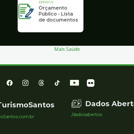
SERVICO
Orçamento
Público - Lista
de documentos
Mais Saúde
Dados Abert
TurismoSantos
/dadosabertos
moSantos.com.br