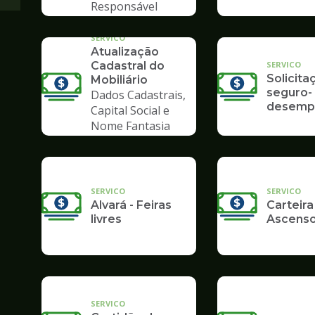
Responsável
Tributário
SERVICO
Atualização
SERVICO
Cadastral do
Solicita
Mobiliário
seguro-
Dados Cadastrais,
desemp
Capital Social e
Nome Fantasia
SERVICO
SERVICO
Alvará - Feiras
Carteira
livres
Ascenso
SERVICO