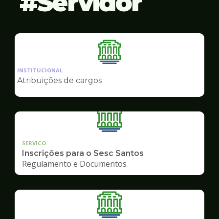
Servidor
Ilustração
da
INSTITUCIONAL
pagina
Atribuições de cargos
de
Servidor
SERVICO
Inscrições para o Sesc Santos
Regulamento e Documentos