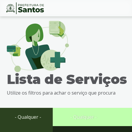
Ir
Conteúdo
para
o
conteúdo
1
Ir
para
o
menu
Lista de Serviços
2
Ir
para
Utilize os filtros para achar o serviço que procura
busca
3
Ir
para
- Qualquer -
- Qualquer -
o
rodapé