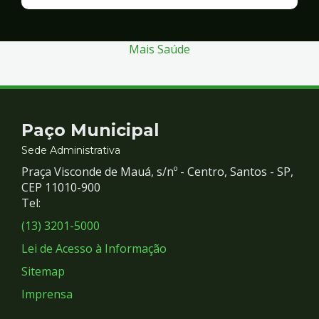
Finanças
e
Gestão
Mais Saúde
Contato
Paço Municipal
e
Sede Administrativa
Praça Visconde de Mauá, s/nº - Centro, Santos - SP,
Redes
CEP 11010-900
Tel:
Sociais
(13) 3201-5000
Lei de Acesso à Informação
Sitemap
Imprensa