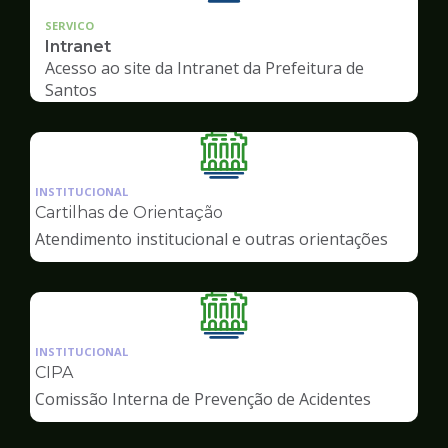
SERVICO
Intranet
Acesso ao site da Intranet da Prefeitura de
Santos
Ilustração
da
INSTITUCIONAL
pagina
Cartilhas de Orientação
de
Atendimento institucional e outras orientações
Servidor
Ilustração
da
INSTITUCIONAL
pagina
CIPA
de
Comissão Interna de Prevenção de Acidentes
Servidor