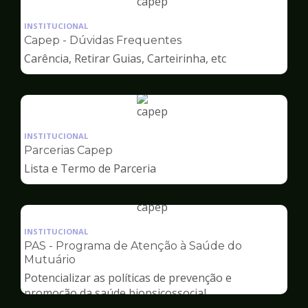
Ilustração
da
INSTITUCIONAL
pagina
Capep - Dúvidas Frequentes
de
Carência, Retirar Guias, Carteirinha, etc
Capep
Ilustração
da
INSTITUCIONAL
pagina
Parcerias Capep
de
Lista e Termo de Parceria
Capep
Ilustração
da
INSTITUCIONAL
pagina
PAS - Programa de Atenção à Saúde do
de
Mutuário
Capep
Potencializar as políticas de prevenção e
promoção da saúde biopsicossocial