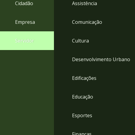
4
Cidadão
Assistência
Acessibilidade
5
Empresa
Comunicação
Servidor
Cultura
Desenvolvimento Urbano
Edificações
Educação
Esportes
Finanças