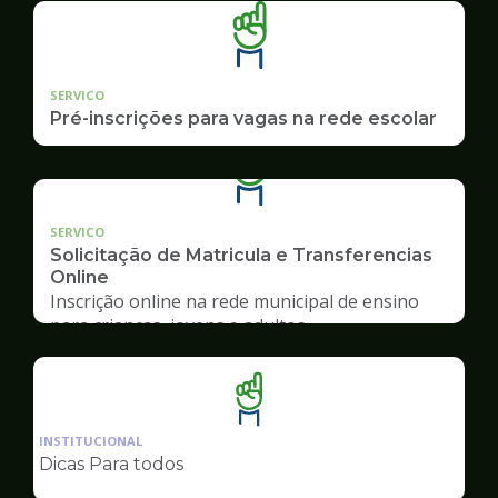
SERVICO
Pré-inscrições para vagas na rede escolar
SERVICO
Solicitação de Matricula e Transferencias
Online
Inscrição online na rede municipal de ensino
para crianças, jovens e adultos
Ilustração
da
INSTITUCIONAL
pagina
Dicas Para todos
de