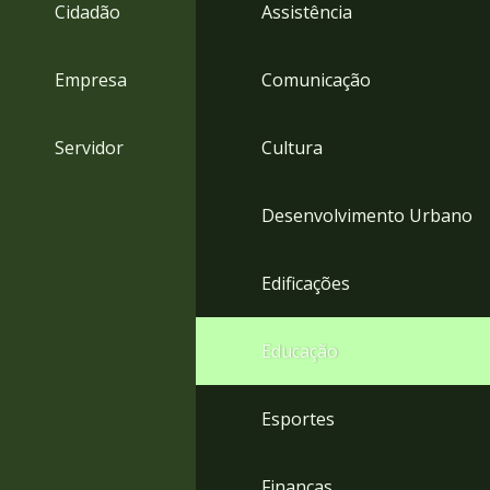
4
Cidadão
Assistência
Acessibilidade
5
Empresa
Comunicação
Servidor
Cultura
Desenvolvimento Urbano
Edificações
Educação
Esportes
Finanças