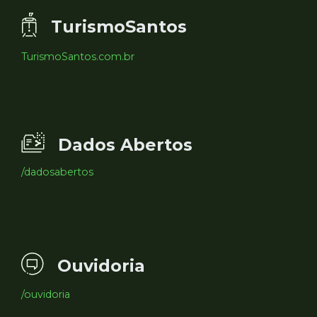
TurismoSantos
TurismoSantos.com.br
Dados Abertos
/dadosabertos
Ouvidoria
/ouvidoria