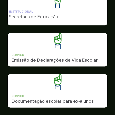
Ilustração
da
INSTITUCIONAL
pagina
Secretaria de Educação
de
Educação
SERVICO
Emissão de Declarações de Vida Escolar
SERVICO
Documentação escolar para ex-alunos