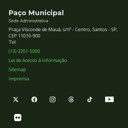
Contato
Paço Municipal
e
Sede Administrativa
Praça Visconde de Mauá, s/nº - Centro, Santos - SP,
Redes
CEP 11010-900
Tel:
Sociais
(13) 3201-5000
Lei de Acesso à Informação
Sitemap
Imprensa