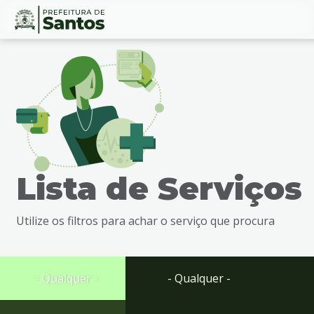
Ir
Conteúdo
para
o
conteúdo
1
Ir
para
o
menu
Lista de Serviços
2
Ir
para
Utilize os filtros para achar o serviço que procura
busca
3
Ir
para
- Qualquer -
- Qualquer -
o
rodapé