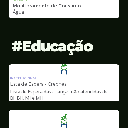
Monitoramento de Consumo
Água
Educação
Ilustração
da
INSTITUCIONAL
pagina
Lista de Espera - Creches
de
Lista de Espera das crianças não atendidas de
Educação
BI, BII, MI e MII
Ilustração