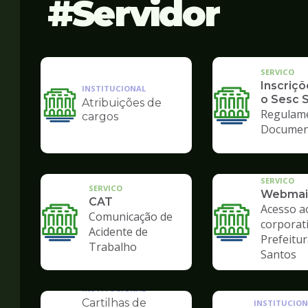
Servidor
SERVICO
Inscriçõ
INSTITUCIONAL
o Sesc 
Atribuições de
Ilustração
Regulam
cargos
da
Documen
pagina
de
Servidor
SERVICO
SERVICO
Webmai
CAT
Acesso a
Comunicação de
corporat
Acidente de
Prefeitur
Trabalho
Santos
INSTITUCIONAL
Cartilhas de
INSTITUCION