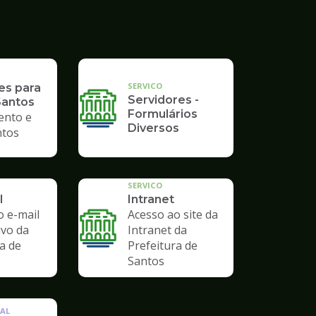
SERVICO
es para
Servidores -
Santos
Formulários
ento e
Diversos
tos
SERVICO
l
Intranet
o e-mail
Acesso ao site da
ivo da
Intranet da
a de
Prefeitura de
Santos
AL