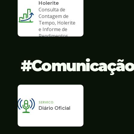
Holerite
Consulta de
Contagem de
Tempo, Holerite
e Informe de
Rendimentos
Comunicaçã
SERVICO
Diário Oficial