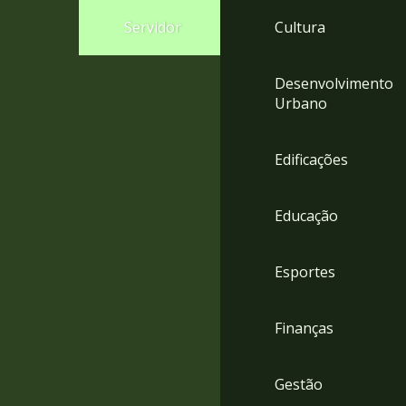
4
Servidor
Cultura
Acessibilidade
5
Desenvolvimento
Urbano
Edificações
Educação
Esportes
Finanças
Gestão