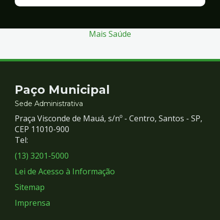
Finanças
e
Gestão
Mais Saúde
Contato
Paço Municipal
e
Sede Administrativa
Praça Visconde de Mauá, s/nº - Centro, Santos - SP,
Redes
CEP 11010-900
Tel:
Sociais
(13) 3201-5000
Lei de Acesso à Informação
Sitemap
Imprensa