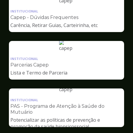
Ilustração
da
INSTITUCIONAL
pagina
Capep - Dúvidas Frequentes
de
Carência, Retirar Guias, Carteirinha, etc
Capep
Ilustração
da
INSTITUCIONAL
pagina
Parcerias Capep
de
Lista e Termo de Parceria
Capep
Ilustração
da
INSTITUCIONAL
pagina
PAS - Programa de Atenção à Saúde do
de
Mutuário
Capep
Potencializar as políticas de prevenção e
promoção da saúde biopsicossocial