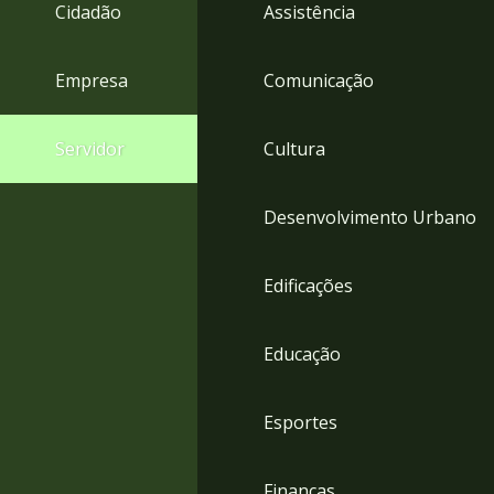
4
Cidadão
Assistência
Acessibilidade
5
Empresa
Comunicação
Servidor
Cultura
Desenvolvimento Urbano
Edificações
Educação
Esportes
Finanças