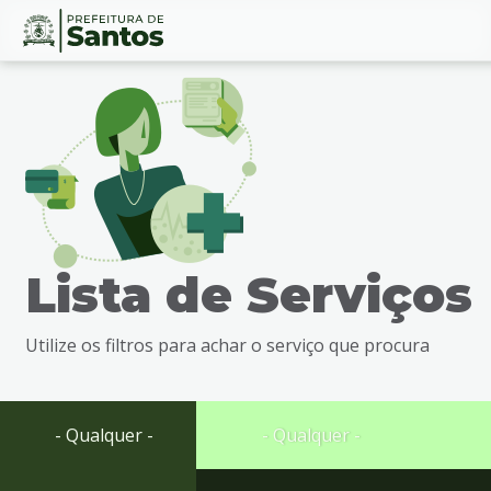
Ir
Conteúdo
para
o
conteúdo
1
Ir
para
o
menu
Lista de Serviços
2
Ir
para
Utilize os filtros para achar o serviço que procura
busca
3
Ir
para
- Qualquer -
- Qualquer -
o
rodapé