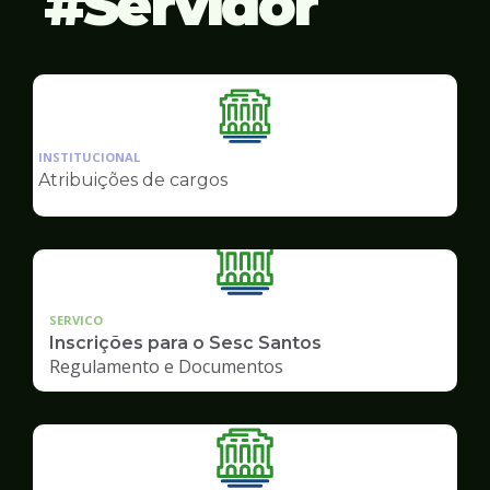
Servidor
Ilustração
da
INSTITUCIONAL
pagina
Atribuições de cargos
de
Servidor
SERVICO
Inscrições para o Sesc Santos
Regulamento e Documentos