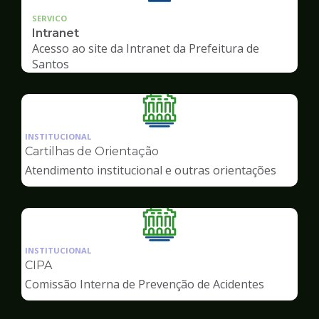
SERVICO
Intranet
Acesso ao site da Intranet da Prefeitura de
Santos
Ilustração
da
INSTITUCIONAL
pagina
Cartilhas de Orientação
de
Atendimento institucional e outras orientações
Servidor
Ilustração
da
INSTITUCIONAL
pagina
CIPA
de
Comissão Interna de Prevenção de Acidentes
Servidor