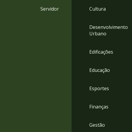
4
Servidor
Cultura
Acessibilidade
5
Desenvolvimento
Urbano
Edificações
Educação
Esportes
Finanças
Gestão