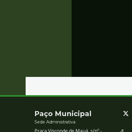
Contato
Paço Municipal
e
Sede Administrativa
Praça Visconde de Mauá, s/nº -