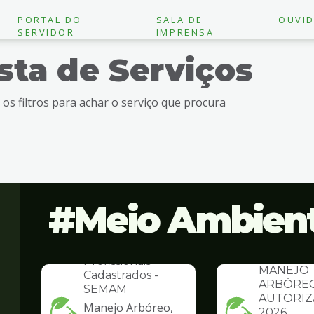
PORTAL DO
SALA DE
OUVID
SERVIDOR
IMPRENSA
ista de Serviços
e os filtros para achar o serviço que procura
Meio Ambien
INSTITUCIONAL
Empresas e
INSTITUCION
Profissionais
MANEJO
Cadastrados -
ARBÓREO
SEMAM
AUTORIZ
Manejo Arbóreo,
2026