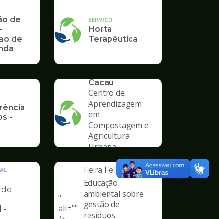
ão de
SERVICO
-
Horta
ão de
Terapêutica
enda
SERVICO
Cacau
Centro de
Aprendizagem
rência
em
s -
Compostagem e
Agricultura
Urbana
INSTITUCIONAL
Feira Feliz
AL
a
Educação
 de
ambiental sobre
"
o
Ilustração
gestão de
alt=""
 -
da
resíduos