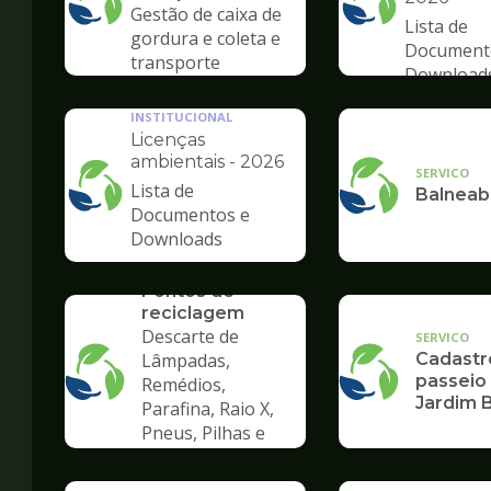
Ilustração
Ilustração
Gestão de caixa de
Lista de
da
da
gordura e coleta e
Document
pagina
pagina
transporte
Download
de
de
recicláveis/grande
Meio
Meio
s geradore
INSTITUCIONAL
Ambiente
Ambiente
Licenças
ambientais - 2026
SERVICO
Lista de
Ilustração
Balneab
Documentos e
da
Downloads
pagina
SERVICO
de
EcoPontos -
Meio
Pontos de
reciclagem
Ambiente
Descarte de
SERVICO
Lâmpadas,
Cadastr
passeio
Remédios,
Jardim 
Parafina, Raio X,
Pneus, Pilhas e
Baterias,
Eletrônicos, Óleo