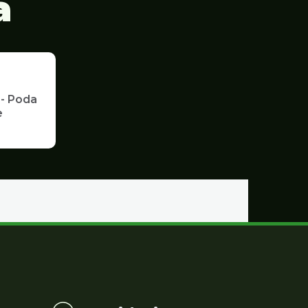
a
 - Poda
e