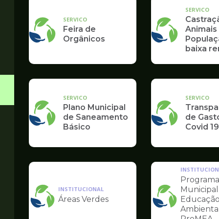
SERVICO
Castraç
SERVICO
Feira de
Animais 
Orgânicos
Populaç
baixa r
SERVICO
SERVICO
Plano Municipal
Transpa
de Saneamento
de Gasto
Básico
Covid 19
INSTITUCION
Program
Municipal
INSTITUCIONAL
Áreas Verdes
Educaçã
Ilustração
Ilustração
Ambiental
da
da
INSTITUCIONAL
ProMEA