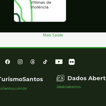
Vítimas de
Violência
Mais Saúde
Dados Abert
TurismoSantos
/dadosabertos
moSantos.com.br