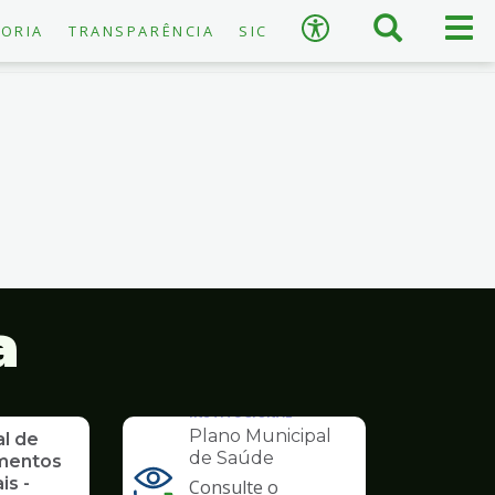
×
Busca
Men
Acessibilidade
ORIA
TRANSPARÊNCIA
SIC
prin
A
−
+
A
↺
Restaurar padrão
a
INSTITUCIONAL
Plano Municipal
al de
de Saúde
mentos
is -
Consulte o