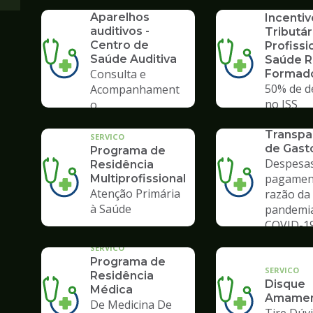
SERVICO
SERVICO
Aparelhos
Incentiv
auditivos -
Tributár
Centro de
Profissi
Saúde Auditiva
Saúde 
Consulta e
Formad
50% de d
Acompanhament
no ISS
o
SERVICO
Transpa
SERVICO
de Gast
Programa de
Despesas
Residência
pagamen
Multiprofissional
Atenção Primária
razão da
à Saúde
pandemi
COVID-1
SERVICO
Programa de
SERVICO
Residência
Disque
Médica
Amamen
De Medicina De