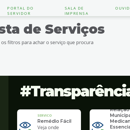
PORTAL DO
SALA DE
OUVID
SERVIDOR
IMPRENSA
ista de Serviços
e os filtros para achar o serviço que procura
Transparênci
SERVICO
Relação
Municip
SERVICO
Remédio Fácil
Medica
Veja onde
Essencia