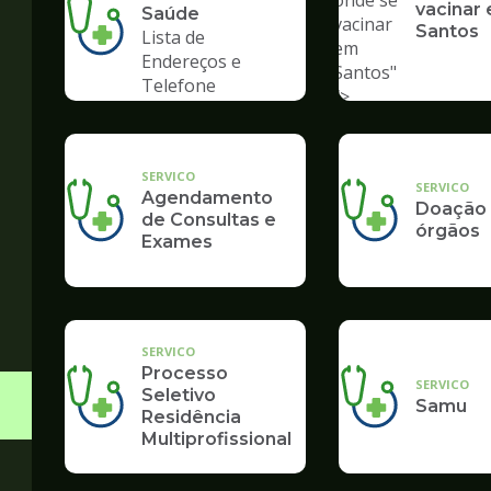
onde se
vacinar
Saúde
vacinar
Santos
Lista de
em
Endereços e
Santos"
Telefone
/>
SERVICO
SERVICO
Agendamento
Doação
de Consultas e
órgãos
Exames
SERVICO
Processo
SERVICO
Seletivo
Samu
Residência
Multiprofissional