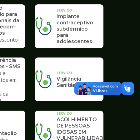
o
SERVICO
io para
Implante
onais da
contraceptivo
Recém-
subdérmico
os
para
esconto
adolescentes
rência
os - SMS
 e
SERVICO
Vigilância
tos em
Sanitária
a da
9
SERVICO
ACOLHIMENTO
DE PESSOAS
IDOSAS EM
tação
VULNERABILIDADE