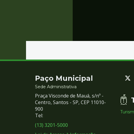
Contato
Paço Municipal
e
Sede Administrativa
Praça Visconde de Mauá, s/nº -
Redes
Centro, Santos - SP, CEP 11010-
900
Turis
Sociais
Tel:
(13) 3201-5000