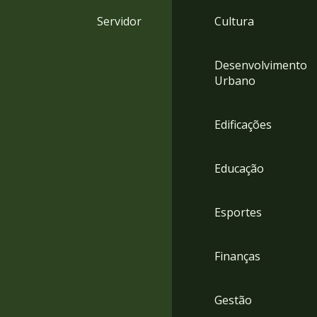
4
Servidor
Cultura
Acessibilidade
5
Desenvolvimento
Urbano
Edificações
Educação
Esportes
Finanças
Gestão