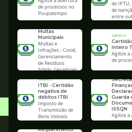
Agilize a abertura
de IPTU,
de processos no
de isençã
Poupatempo
entre ou
SERVICO
Consulta de
Multas
SERVICO
Municipais
Certidã
Multas e
Inteiro 
Infrações - Covid,
Agilize a
Gerenciamento
de proce
de Resíduos
SERVICO
Sólido, Geradores
Formulá
de Lixo
Secreta
SERVICO
ITBI - Certidão
Finanças
negativa de
Declara
débitos ITBI
Guarda 
Imposto de
Docume
ISSQN
Transmissão de
Agilize a
Bens Imóveis
de proce
SERVICO
Poupate
Requerimento