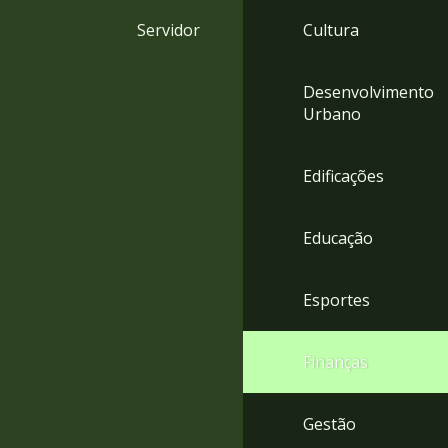
4
Servidor
Cultura
Acessibilidade
5
Desenvolvimento
Urbano
Edificações
Educação
Esportes
Finanças
Gestão