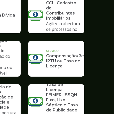
CCI - Cadastro
de
Contribuintes
 Dívida
Imobiliários
Agilize a abertura
de processos no
Poupatempo
ação
al
rio
SERVICO
ção do
Compensação/Restituição
IPTU ou Taxa de
Licença
ário ou
ável
io
SERVICO
rios da
Taxa de
ria de
Licença,
 -
FEIMER, ISSQN
ção de
Fixo, Lixo
cia e
Séptico e Taxa
dade
de Publicidade
 abertura