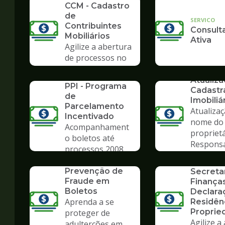
CCM - Cadastro
de
SERVICO
Contribuintes
Consulta
Mobiliários
Ativa
Agilize a abertura
de processos no
Poupatempo
SERVICO
SERVICO
Atualiz
PPI - Programa
Cadastr
de
Imobiliá
Parcelamento
Atualiza
Incentivado
nome do
Acompanhament
propriet
o boletos até
Respons
processos 2008
SERVICO
Tributár
Formulá
SERVICO
Prevenção de
Secreta
Fraude em
Finanças
Boletos
Declara
Aprenda a se
Residên
Proprie
proteger de
Agilize a
adulterções em