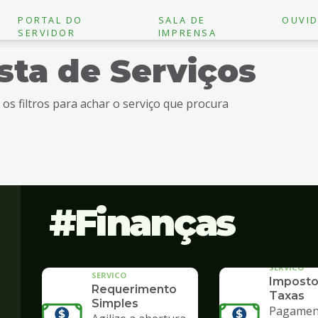
PORTAL DO
SALA DE
OUVID
SERVIDOR
IMPRENSA
ista de Serviços
e os filtros para achar o serviço que procura
Finanças
SERVICO
SERVICO
Imposto
Requerimento
Taxas
Simples
Pagament