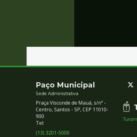
Contato
Paço Municipal
e
Sede Administrativa
Praça Visconde de Mauá, s/nº -
Redes
Centro, Santos - SP, CEP 11010-
900
Turis
Sociais
Tel:
(13) 3201-5000