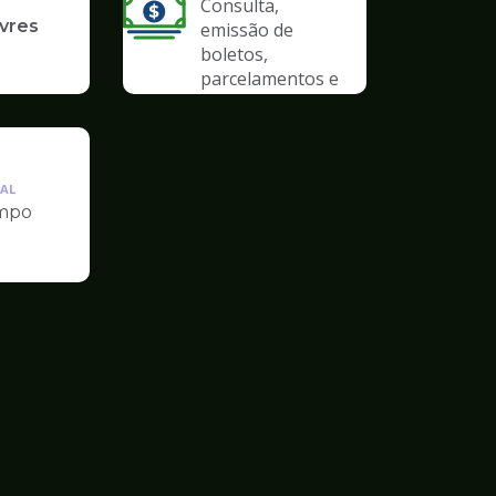
Consulta,
ivres
emissão de
boletos,
parcelamentos e
anistias
AL
mpo