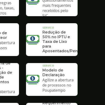
questionamentos
 regras
mais frequentes
o, taxas,
recebidos pelo
tros
SIC
SERVICO
Redução de
o de
50% no IPTU e
Teor
Taxa de Lixo
 abertura
para
ssos
Aposentados/Pensionistas
rios da
ria de
SERVICO
 -
Modelo de
ção de
Declaração
de
Agilize a abertura
ntos
de processos no
Poupatempo
 abertura
ssos no
SERVICO
mpo
Requerimento