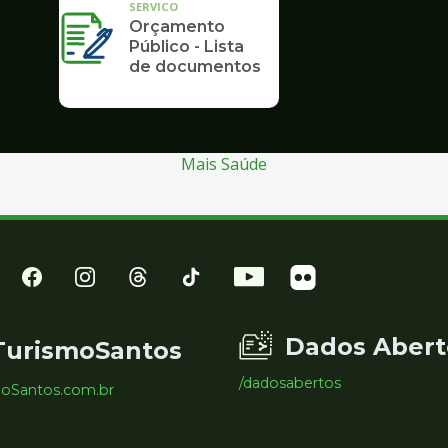
SERVICO
Orçamento
Público - Lista
de documentos
Mais Saúde
Dados Abert
TurismoSantos
/dadosabertos
moSantos.com.br