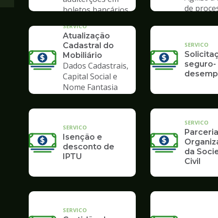
de proce
boletos bancários
Poupate
SERVICO
Atualização
SERVICO
Cadastral do
Solicita
Mobiliário
seguro-
Dados Cadastrais,
desemp
Capital Social e
Nome Fantasia
SERVICO
SERVICO
Parceri
Isenção e
Organiz
desconto de
da Soci
IPTU
Civil
SERVICO