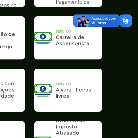
Pagamento de
ssos no
Boleto
mpo
SERVICO
ção de
Carteira de
Ascensorista
rego
as com
SERVICO
ações
Alvará - Feiras
edade
livres
SERVICO
Dívida Ativa -
Imposto
Atrasado