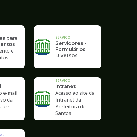
SERVICO
es para
Servidores -
Santos
Formulários
ento e
Diversos
tos
SERVICO
l
Intranet
o e-mail
Acesso ao site da
ivo da
Intranet da
a de
Prefeitura de
Santos
AL