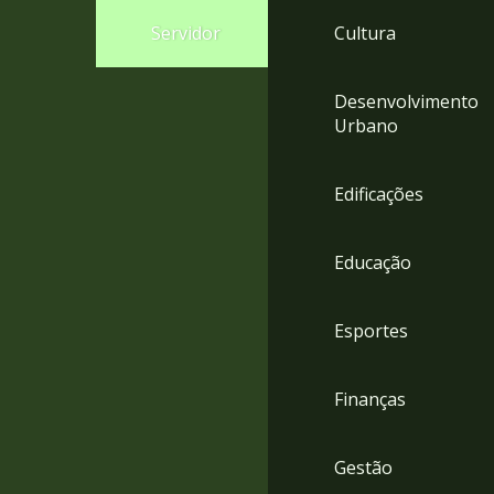
4
Servidor
Cultura
Acessibilidade
5
Desenvolvimento
Urbano
Edificações
Educação
Esportes
Finanças
Gestão