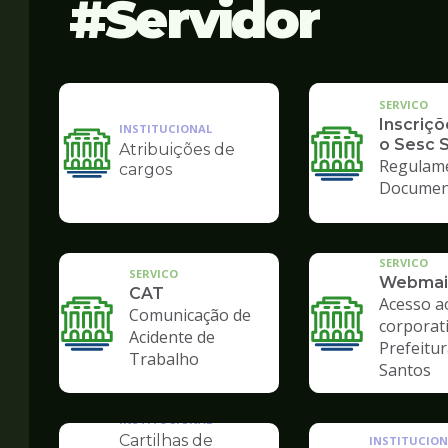
Servidor
SERVICO
Inscriçõ
INSTITUCIONAL
o Sesc 
Atribuições de
Ilustração
Regulam
cargos
da
Documen
pagina
de
Servidor
SERVICO
SERVICO
Webmai
CAT
Acesso a
Comunicação de
corporat
Acidente de
Prefeitur
Trabalho
Santos
INSTITUCIONAL
Cartilhas de
INSTITUCION