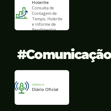
Holerite
Consulta de
Contagem de
Tempo, Holerite
e Informe de
Rendimentos
Comunicaçã
SERVICO
Diário Oficial