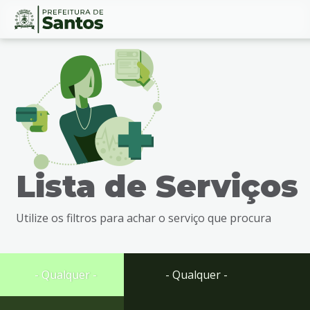
Ir
Conteúdo
para
o
conteúdo
1
Ir
para
o
menu
Lista de Serviços
2
Ir
para
Utilize os filtros para achar o serviço que procura
busca
3
Ir
para
- Qualquer -
- Qualquer -
o
rodapé