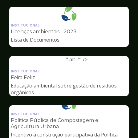
Ambiente
Ilustração
da
INSTITUCIONAL
pagina
Licenças ambientais - 2023
de
Lista de Documentos
Meio
Ambiente
" alt="" />
Ilustração
da
INSTITUCIONAL
pagina
Feira Feliz
de
Educação ambiental sobre gestão de resíduos
Meio
orgânicos
Ambiente
Ilustração
da
INSTITUCIONAL
pagina
Politica Pública de Compostagem e
de
Agricultura Urbana
Meio
Incentivo à construção participativa da Política