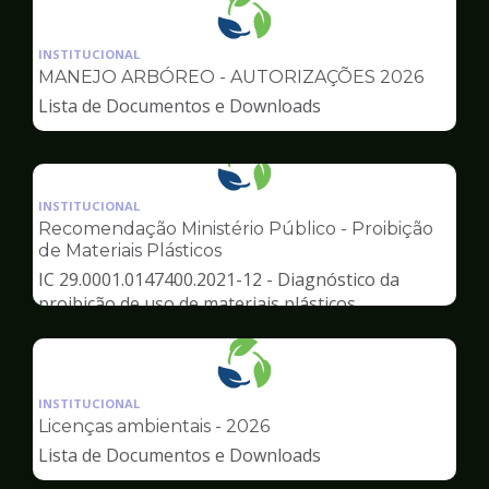
Ilustração
da
INSTITUCIONAL
pagina
MANEJO ARBÓREO - AUTORIZAÇÕES 2026
de
Lista de Documentos e Downloads
Meio
Ambiente
Ilustração
da
INSTITUCIONAL
pagina
Recomendação Ministério Público - Proibição
de
de Materiais Plásticos
Meio
IC 29.0001.0147400.2021-12 - Diagnóstico da
Ambiente
proibição de uso de materiais plásticos
Ilustração
da
INSTITUCIONAL
pagina
Licenças ambientais - 2026
de
Lista de Documentos e Downloads
Meio