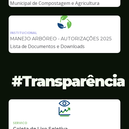
Ambiente
Municipal de Compostagem e Agricultura
Urbana
Ilustração
da
INSTITUCIONAL
pagina
MANEJO ARBÓREO - AUTORIZAÇÕES 2025
de
Lista de Documentos e Downloads
Meio
Ambiente
Transparência
SERVICO
Coleta de Lixo Seletiva