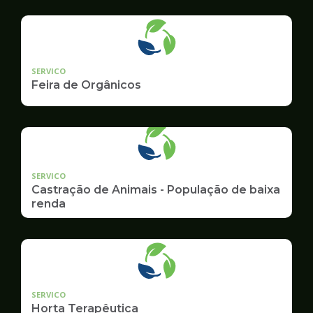
Ambiente
SERVICO
Feira de Orgânicos
SERVICO
Castração de Animais - População de baixa
renda
SERVICO
Horta Terapêutica