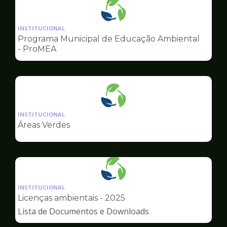
Ilustração
da
INSTITUCIONAL
pagina
Programa Municipal de Educação Ambiental
de
- ProMEA
Meio
Ambiente
Ilustração
da
INSTITUCIONAL
pagina
Áreas Verdes
de
Meio
Ambiente
Ilustração
da
INSTITUCIONAL
pagina
Licenças ambientais - 2025
de
Lista de Documentos e Downloads
Meio