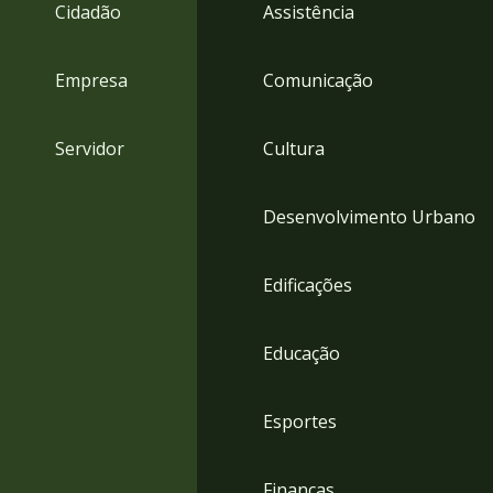
4
Cidadão
Assistência
Acessibilidade
5
Empresa
Comunicação
Servidor
Cultura
Desenvolvimento Urbano
Edificações
Educação
Esportes
Finanças