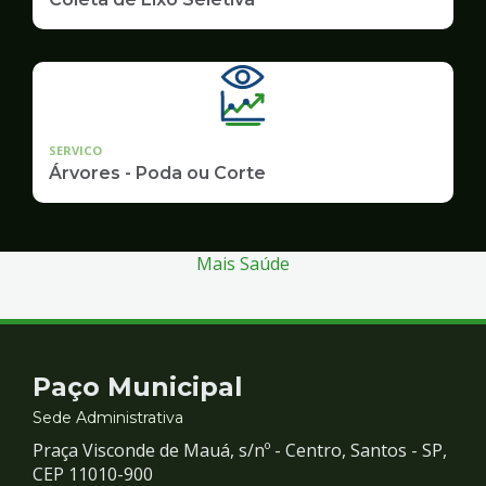
SERVICO
Árvores - Poda ou Corte
Mais Saúde
Contato
Paço Municipal
e
Sede Administrativa
Praça Visconde de Mauá, s/nº - Centro, Santos - SP,
Redes
CEP 11010-900