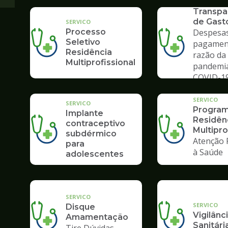
SERVICO
Transpa
de Gast
SERVICO
Processo
Despesas
Seletivo
pagamen
Residência
razão da
Multiprofissional
pandemi
COVID-1
SERVICO
SERVICO
Program
Implante
Residên
contraceptivo
Multipro
subdérmico
Atenção 
para
à Saúde
adolescentes
SERVICO
SERVICO
Disque
Vigilânc
Amamentação
Sanitári