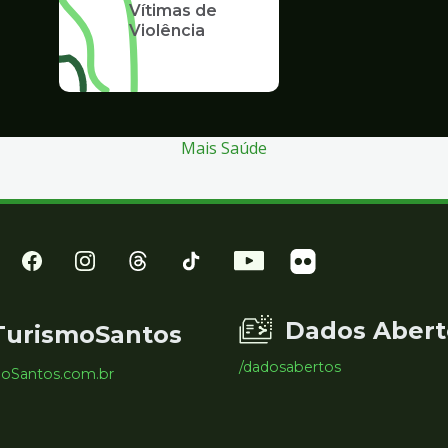
Vítimas de
Violência
Mais Saúde
Dados Abert
TurismoSantos
/dadosabertos
moSantos.com.br