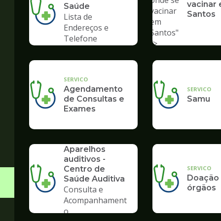
onde se
vacinar
Saúde
vacinar
Santos
Lista de
em
Endereços e
Santos"
Telefone
/>
SERVICO
Agendamento
SERVICO
de Consultas e
Samu
Exames
SERVICO
Aparelhos
auditivos -
SERVICO
Centro de
Doação
Saúde Auditiva
órgãos
Consulta e
Acompanhament
o