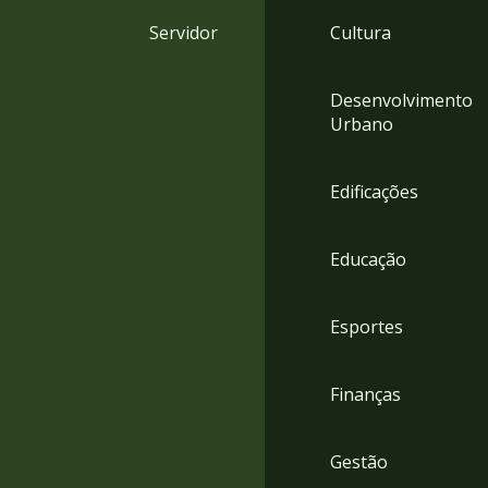
4
Servidor
Cultura
Acessibilidade
5
Desenvolvimento
Urbano
Edificações
Educação
Esportes
Finanças
Gestão