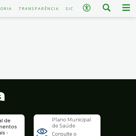
×
Busca
Men
Acessibilidade
ORIA
TRANSPARÊNCIA
SIC
prin
A
−
+
A
↺
Restaurar padrão
a
INSTITUCIONAL
Plano Municipal
al de
de Saúde
mentos
is -
Consulte o