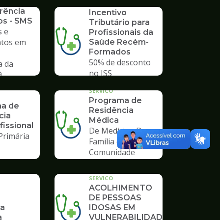
SERVICO
rência
Incentivo
os - SMS
Tributário para
 e
Profissionais da
tos em
Saúde Recém-
Formados
50% de desconto
a da
no ISS
9
SERVICO
Programa de
a de
Residência
cia
Médica
fissional
De Medicina De
Primária
Família e
Comunidade
SERVICO
ACOLHIMENTO
DE PESSOAS
ia
IDOSAS EM
a
VULNERABILIDADE