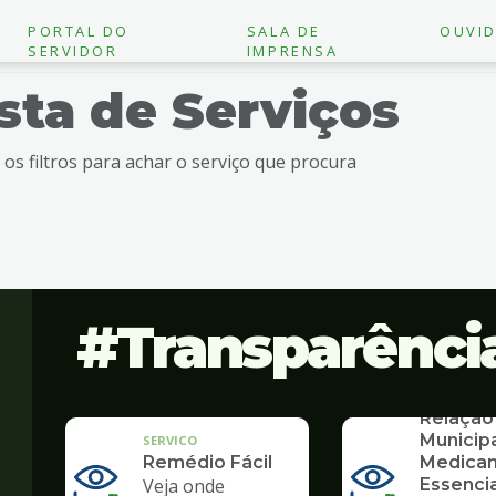
PORTAL DO
SALA DE
OUVID
SERVIDOR
IMPRENSA
ista de Serviços
e os filtros para achar o serviço que procura
Transparênci
SERVICO
Relação
Municip
SERVICO
Remédio Fácil
Medica
Veja onde
Essencia