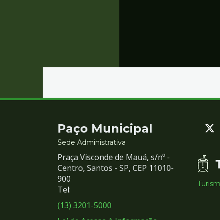
Contato
Paço Municipal
e
Sede Administrativa
Praça Visconde de Mauá, s/nº -
Redes
Centro, Santos - SP, CEP 11010-
900
Turis
Sociais
Tel:
(13) 3201-5000