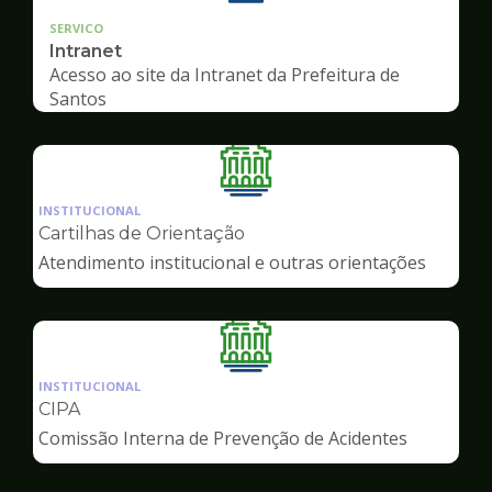
SERVICO
Intranet
Acesso ao site da Intranet da Prefeitura de
Santos
Ilustração
da
INSTITUCIONAL
pagina
Cartilhas de Orientação
de
Atendimento institucional e outras orientações
Servidor
Ilustração
da
INSTITUCIONAL
pagina
CIPA
de
Comissão Interna de Prevenção de Acidentes
Servidor