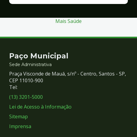
Finanças
e
Gestão
Mais Saúde
Contato
Paço Municipal
e
Sede Administrativa
Praça Visconde de Mauá, s/nº - Centro, Santos - SP,
Redes
CEP 11010-900
Tel:
Sociais
(13) 3201-5000
Lei de Acesso à Informação
Sitemap
Imprensa