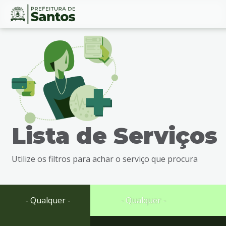
Ir
Conteúdo
para
o
conteúdo
1
Ir
para
o
menu
Lista de Serviços
2
Ir
para
Utilize os filtros para achar o serviço que procura
busca
3
Ir
para
- Qualquer -
- Qualquer -
o
rodapé