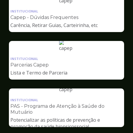
Ilustração
da
INSTITUCIONAL
pagina
Capep - Dúvidas Frequentes
de
Carência, Retirar Guias, Carteirinha, etc
Capep
Ilustração
da
INSTITUCIONAL
pagina
Parcerias Capep
de
Lista e Termo de Parceria
Capep
Ilustração
da
INSTITUCIONAL
pagina
PAS - Programa de Atenção à Saúde do
de
Mutuário
Capep
Potencializar as políticas de prevenção e
promoção da saúde biopsicossocial