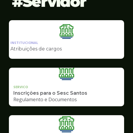
Servidor
Ilustração
da
INSTITUCIONAL
pagina
Atribuições de cargos
de
Servidor
SERVICO
Inscrições para o Sesc Santos
Regulamento e Documentos