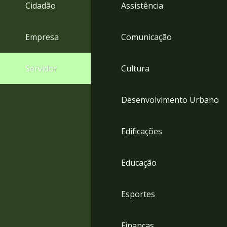
4
Cidadão
Assistência
Acessibilidade
5
Empresa
Comunicação
Servidor
Cultura
Desenvolvimento Urbano
Edificações
Educação
Esportes
Finanças