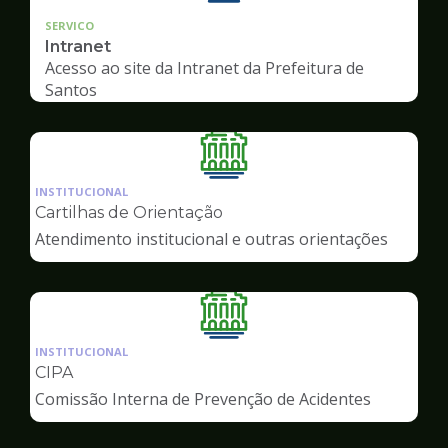
SERVICO
Intranet
Acesso ao site da Intranet da Prefeitura de
Santos
Ilustração
da
INSTITUCIONAL
pagina
Cartilhas de Orientação
de
Atendimento institucional e outras orientações
Servidor
Ilustração
da
INSTITUCIONAL
pagina
CIPA
de
Comissão Interna de Prevenção de Acidentes
Servidor