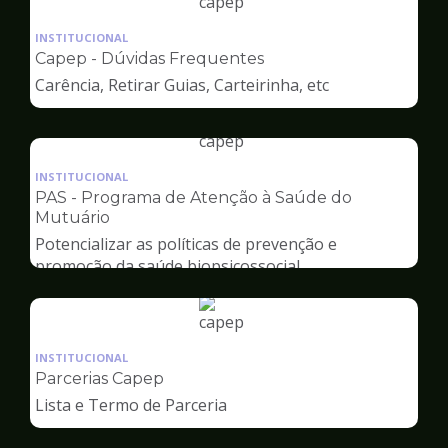
Ilustração
da
INSTITUCIONAL
pagina
Capep - Dúvidas Frequentes
de
Carência, Retirar Guias, Carteirinha, etc
Capep
Ilustração
da
INSTITUCIONAL
pagina
PAS - Programa de Atenção à Saúde do
de
Mutuário
Capep
Potencializar as políticas de prevenção e
promoção da saúde biopsicossocial
Ilustração
da
INSTITUCIONAL
pagina
Parcerias Capep
de
Lista e Termo de Parceria
Capep