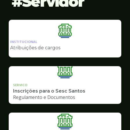
Servidor
Ilustração
da
INSTITUCIONAL
pagina
Atribuições de cargos
de
Servidor
SERVICO
Inscrições para o Sesc Santos
Regulamento e Documentos