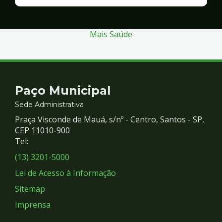
Finanças
e
Gestão
Mais Saúde
Contato
Paço Municipal
e
Sede Administrativa
Praça Visconde de Mauá, s/nº - Centro, Santos - SP,
Redes
CEP 11010-900
Tel:
Sociais
(13) 3201-5000
Lei de Acesso à Informação
Sitemap
Imprensa