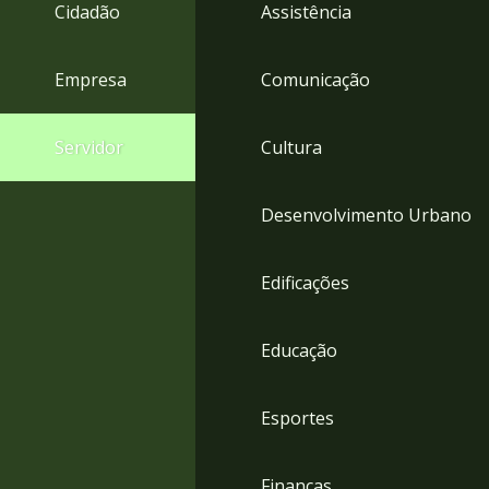
4
Cidadão
Assistência
Acessibilidade
5
Empresa
Comunicação
Servidor
Cultura
Desenvolvimento Urbano
Edificações
Educação
Esportes
Finanças