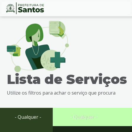
Ir
Conteúdo
para
o
conteúdo
1
Ir
para
o
menu
Lista de Serviços
2
Ir
para
Utilize os filtros para achar o serviço que procura
busca
3
Ir
para
- Qualquer -
- Qualquer -
o
rodapé