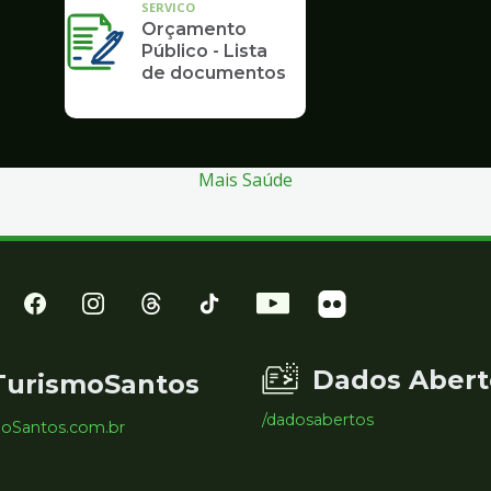
SERVICO
Orçamento
Público - Lista
de documentos
Mais Saúde
Dados Abert
TurismoSantos
/dadosabertos
moSantos.com.br