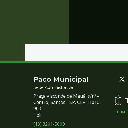
Contato
Paço Municipal
e
Sede Administrativa
Praça Visconde de Mauá, s/nº -
Redes
Centro, Santos - SP, CEP 11010-
900
Turis
Sociais
Tel:
(13) 3201-5000