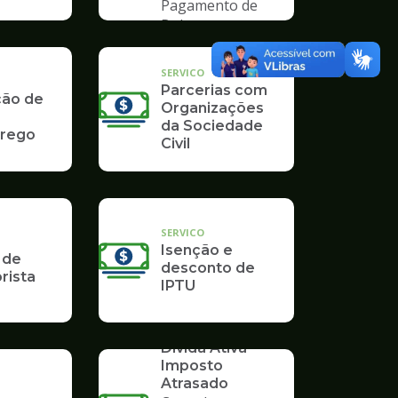
Pagamento de
Boleto
SERVICO
Parcerias com
ção de
Organizações
da Sociedade
rego
Civil
SERVICO
Isenção e
 de
desconto de
rista
IPTU
SERVICO
Dívida Ativa -
Imposto
Atrasado