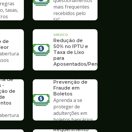
questionamentos
 regras
mais frequentes
o, taxas,
recebidos pelo
tros
SIC
SERVICO
Redução de
o de
50% no IPTU e
Teor
Taxa de Lixo
 abertura
para
ssos
Aposentados/Pensionistas
rios da
SERVICO
ria de
Prevenção de
 -
Fraude em
ção de
Boletos
de
Aprenda a se
ntos
proteger de
adulterções em
 abertura
boletos bancários
ssos no
SERVICO
mpo
Requerimento