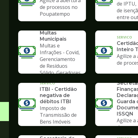
Agilize a abertura
de IPTU,
de processos no
de isençã
Poupatempo
entre ou
SERVICO
Consulta de
Multas
SERVICO
Municipais
Certidã
Multas e
Inteiro 
Infrações - Covid,
Agilize a
Gerenciamento
de proce
de Resíduos
SERVICO
Sólido, Geradores
Formulá
de Lixo
Secreta
SERVICO
ITBI - Certidão
Finanças
negativa de
Declara
débitos ITBI
Guarda 
Imposto de
Docume
ISSQN
Transmissão de
Agilize a
Bens Imóveis
SERVICO
de proce
Formulários da
Poupate