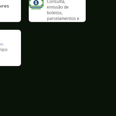
Consulta,
ivres
emissão de
boletos,
parcelamentos e
anistias
AL
mpo