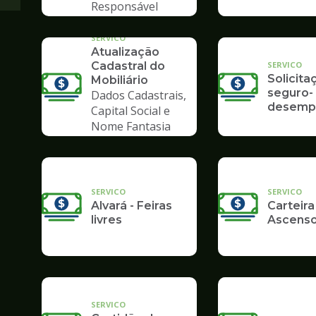
Responsável
Tributário
SERVICO
Atualização
SERVICO
Cadastral do
Solicita
Mobiliário
seguro-
Dados Cadastrais,
desemp
Capital Social e
Nome Fantasia
SERVICO
SERVICO
Alvará - Feiras
Carteira
livres
Ascenso
SERVICO