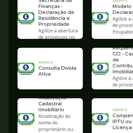
Secretaria de
SERVICO
Finanças -
Modelo
Declaração de
Declara
Residência e
Agilize a
Propriedade
de proce
Agilize a abertura
Poupate
de processos no
SERVICO
Poupatempo
Requer
CCI - Ca
de
SERVICO
Contrib
Consulta Dívida
Imobiliá
Ativa
Agilize a
de proce
Poupate
SERVICO
Atualização
Cadastral
Imobiliário
SERVICO
Atualização do
Compens
IPTU ou
nome do
Licença
proprietário ou