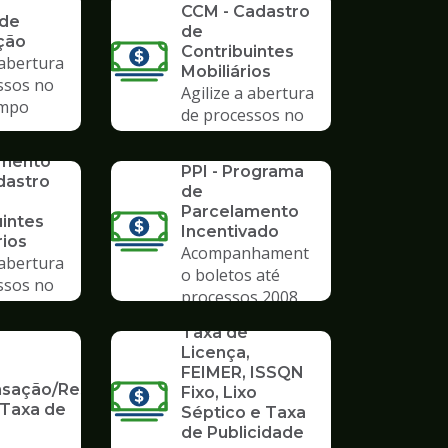
CCM - Cadastro
 de
de
ção
Contribuintes
 abertura
Mobiliários
ssos no
Agilize a abertura
mpo
de processos no
Poupatempo
SERVICO
imento
PPI - Programa
dastro
de
Parcelamento
uintes
Incentivado
rios
Acompanhament
 abertura
o boletos até
ssos no
processos 2008
mpo
SERVICO
Taxa de
Licença,
FEIMER, ISSQN
ação/Restituição
Fixo, Lixo
 Taxa de
Séptico e Taxa
de Publicidade