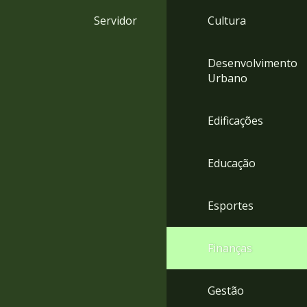
4
Servidor
Cultura
Acessibilidade
5
Desenvolvimento
Urbano
Edificações
Educação
Esportes
Finanças
Gestão