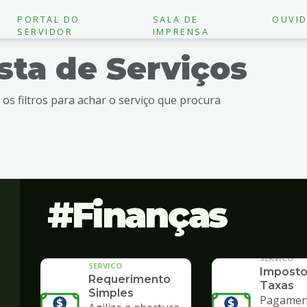
PORTAL DO
SALA DE
OUVID
SERVIDOR
IMPRENSA
ista de Serviços
e os filtros para achar o serviço que procura
Finanças
SERVICO
SERVICO
Imposto
Requerimento
Taxas
Simples
Pagament