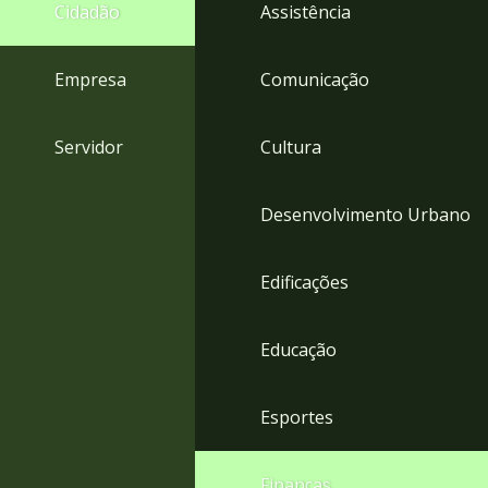
4
Cidadão
Assistência
Acessibilidade
5
Empresa
Comunicação
Servidor
Cultura
Desenvolvimento Urbano
Edificações
Educação
Esportes
Finanças