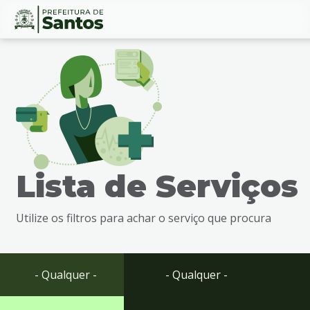
Ir
Conteúdo
para
o
conteúdo
1
Ir
para
o
menu
Lista de Serviços
2
Ir
para
Utilize os filtros para achar o serviço que procura
busca
3
Ir
para
- Qualquer -
- Qualquer -
o
rodapé