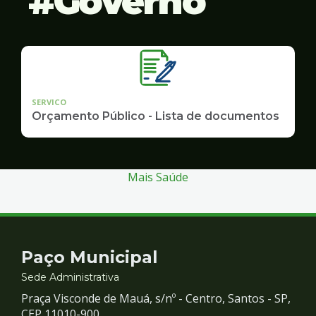
Governo
SERVICO
Orçamento Público - Lista de documentos
Mais Saúde
Contato
Paço Municipal
e
Sede Administrativa
Praça Visconde de Mauá, s/nº - Centro, Santos - SP,
CEP 11010-900