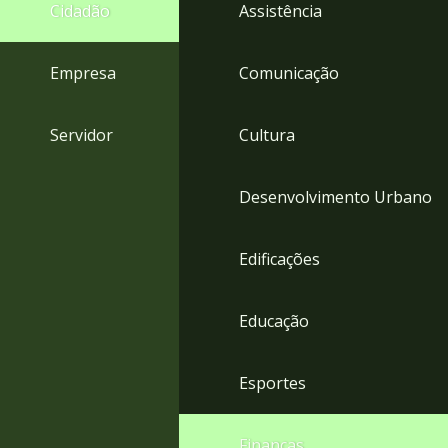
4
Cidadão
Assistência
Acessibilidade
5
Empresa
Comunicação
Servidor
Cultura
Desenvolvimento Urbano
Edificações
Educação
Esportes
Finanças