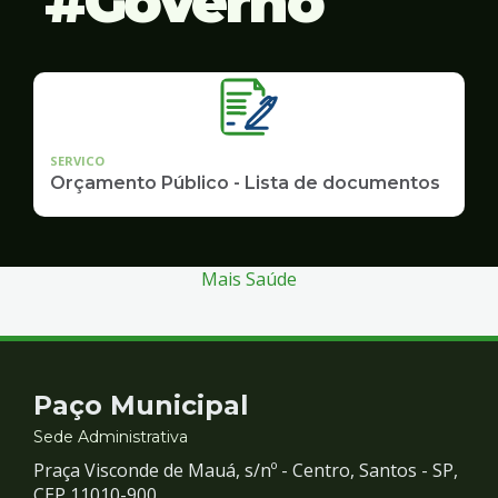
Governo
SERVICO
Orçamento Público - Lista de documentos
Mais Saúde
Contato
Paço Municipal
e
Sede Administrativa
Praça Visconde de Mauá, s/nº - Centro, Santos - SP,
CEP 11010-900