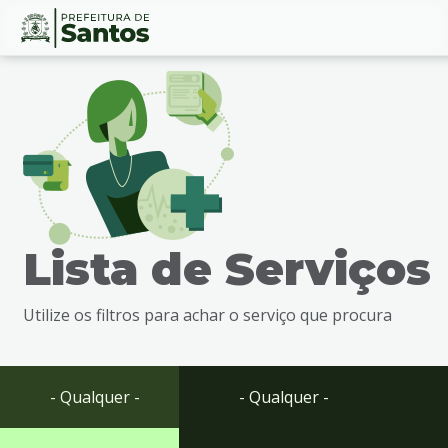
Ir
Conteúdo
para
o
conteúdo
1
Ir
para
o
menu
Lista de Serviços
2
Ir
para
Utilize os filtros para achar o serviço que procura
busca
3
Ir
para
- Qualquer -
- Qualquer -
o
rodapé