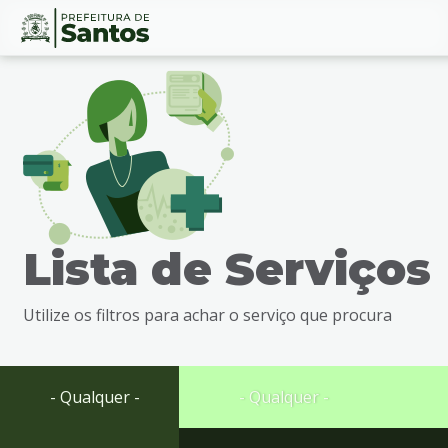
Ir
Conteúdo
para
o
conteúdo
1
Ir
para
o
menu
Lista de Serviços
2
Ir
para
Utilize os filtros para achar o serviço que procura
busca
3
Ir
para
- Qualquer -
- Qualquer -
o
rodapé