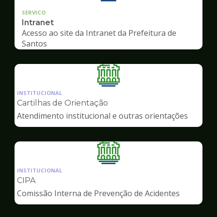
SERVICO
Intranet
Acesso ao site da Intranet da Prefeitura de
Santos
Ilustração
da
INSTITUCIONAL
pagina
Cartilhas de Orientação
de
Atendimento institucional e outras orientações
Servidor
Ilustração
da
INSTITUCIONAL
pagina
CIPA
de
Comissão Interna de Prevenção de Acidentes
Servidor