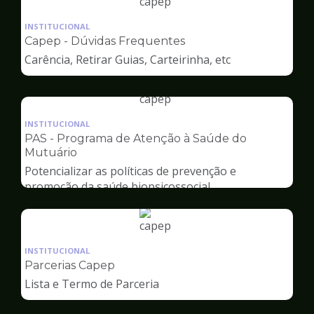
Ilustração
da
INSTITUCIONAL
pagina
Capep - Dúvidas Frequentes
de
Carência, Retirar Guias, Carteirinha, etc
Capep
Ilustração
da
INSTITUCIONAL
pagina
PAS - Programa de Atenção à Saúde do
de
Mutuário
Capep
Potencializar as políticas de prevenção e
promoção da saúde biopsicossocial
Ilustração
da
INSTITUCIONAL
pagina
Parcerias Capep
de
Lista e Termo de Parceria
Capep