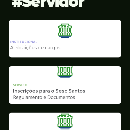
Servidor
Ilustração
da
INSTITUCIONAL
pagina
Atribuições de cargos
de
Servidor
SERVICO
Inscrições para o Sesc Santos
Regulamento e Documentos