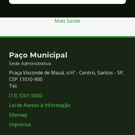
Finanças
e
Gestão
Mais Saúde
Contato
Paço Municipal
e
Sede Administrativa
Praça Visconde de Mauá, s/nº - Centro, Santos - SP,
Redes
CEP 11010-900
Tel:
Sociais
(13) 3201-5000
Lei de Acesso à Informação
Sitemap
Imprensa