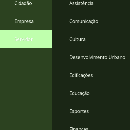
4
Cidadão
Assistência
Acessibilidade
5
Empresa
Comunicação
Servidor
Cultura
Desenvolvimento Urbano
Edificações
Educação
Esportes
Finanças