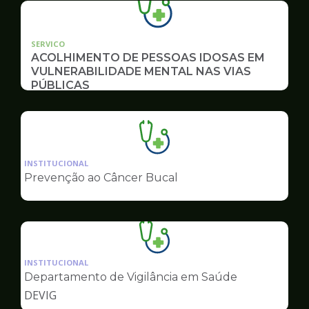
SERVICO
ACOLHIMENTO DE PESSOAS IDOSAS EM
VULNERABILIDADE MENTAL NAS VIAS
PÚBLICAS
Ilustração
da
INSTITUCIONAL
pagina
Prevenção ao Câncer Bucal
de
Saúde
Ilustração
da
INSTITUCIONAL
pagina
Departamento de Vigilância em Saúde
de
DEVIG
Saúde