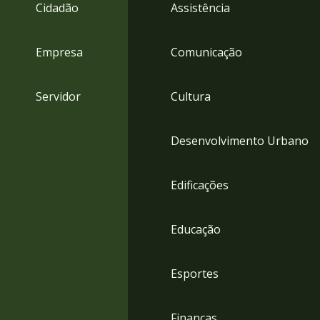
4
Cidadão
Assistência
Acessibilidade
5
Empresa
Comunicação
Servidor
Cultura
Desenvolvimento Urbano
Edificações
Educação
Esportes
Finanças