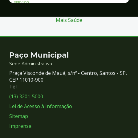
SERVICO
Atendimento às Vítimas de Violência
Mais Saúde
Contato
Paço Municipal
e
Sede Administrativa
Praça Visconde de Mauá, s/nº - Centro, Santos - SP,
Redes
CEP 11010-900
Tel:
Sociais
(13) 3201-5000
Lei de Acesso à Informação
Sitemap
Imprensa