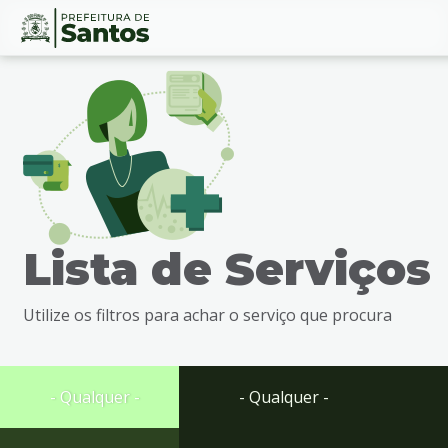
Ir
Conteúdo
para
o
conteúdo
1
Ir
para
o
menu
Lista de Serviços
2
Ir
para
Utilize os filtros para achar o serviço que procura
busca
3
Ir
para
- Qualquer -
- Qualquer -
o
rodapé