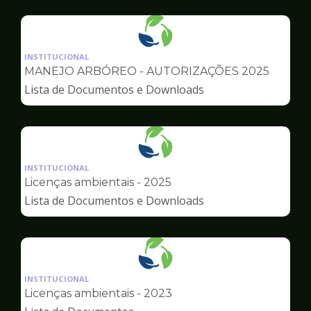
Urbana
Ilustração
da
INSTITUCIONAL
pagina
MANEJO ARBÓREO - AUTORIZAÇÕES 2025
de
Lista de Documentos e Downloads
Meio
Ambiente
Ilustração
da
INSTITUCIONAL
pagina
Licenças ambientais - 2025
de
Lista de Documentos e Downloads
Meio
Ambiente
Ilustração
da
INSTITUCIONAL
pagina
Licenças ambientais - 2023
de