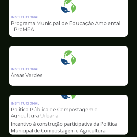
Ilustração
da
INSTITUCIONAL
pagina
Programa Municipal de Educação Ambiental
de
- ProMEA
Meio
Ambiente
Ilustração
da
INSTITUCIONAL
pagina
Áreas Verdes
de
Meio
Ambiente
Ilustração
da
INSTITUCIONAL
pagina
Politica Pública de Compostagem e
de
Agricultura Urbana
Meio
Incentivo à construção participativa da Política
Ambiente
Municipal de Compostagem e Agricultura