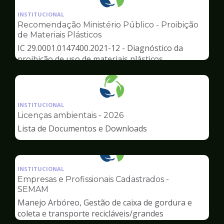
Ilustração
da
INSTITUCIONAL
pagina
Recomendação Ministério Público - Proibição
de
de Materiais Plásticos
Meio
IC 29.0001.0147400.2021-12 - Diagnóstico da
Ambiente
proibição de uso de materiais plásticos
Ilustração
da
INSTITUCIONAL
pagina
Licenças ambientais - 2026
de
Lista de Documentos e Downloads
Meio
Ambiente
Ilustração
da
INSTITUCIONAL
pagina
Empresas e Profissionais Cadastrados -
de
SEMAM
Meio
Manejo Arbóreo, Gestão de caixa de gordura e
Ambiente
coleta e transporte recicláveis/grandes