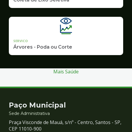
SERVICO
Árvores - Poda ou Corte
Mais Saúde
Contato
Paço Municipal
e
Sede Administrativa
Praça Visconde de Mauá, s/nº - Centro, Santos - SP,
Redes
CEP 11010-900