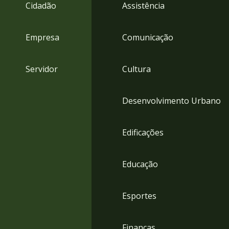
4
Cidadão
Assistência
Acessibilidade
5
Empresa
Comunicação
Servidor
Cultura
Desenvolvimento Urbano
Edificações
Educação
Esportes
Finanças