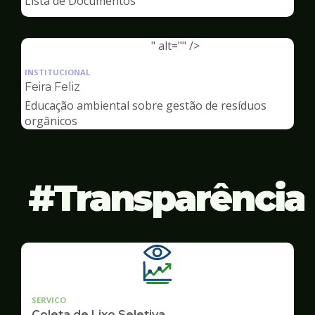
Lista de Documentos
Meio
Ambiente
" alt="" />
Ilustração
da
INSTITUCIONAL
pagina
Feira Feliz
de
Educação ambiental sobre gestão de resíduos
Meio
orgânicos
Ambiente
Transparência
SERVICO
Coleta de Lixo Seletiva