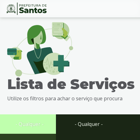
Ir
Conteúdo
para
o
conteúdo
1
Ir
para
o
menu
Lista de Serviços
2
Ir
para
Utilize os filtros para achar o serviço que procura
busca
3
Ir
para
- Qualquer -
- Qualquer -
o
rodapé